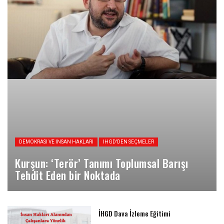
DEMOKRASI VE İNSAN HAKLARI
İHGD'DEN SEÇMELER
Kurşun: ‘Terör’ Tanımı Toplumsal Barışı
Tehdit Eden bir Noktada
İHGD Dava İzleme Eğitimi