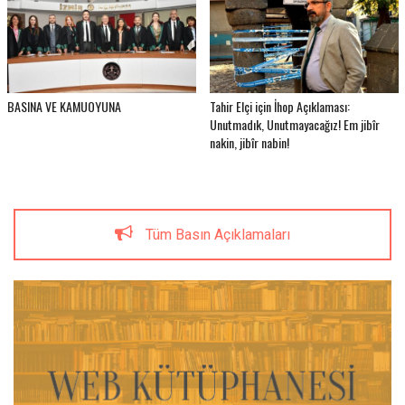
BASINA VE KAMUOYUNA
Tahir Elçi için İhop Açıklaması:
Unutmadık, Unutmayacağız! Em jibîr
nakin, jibîr nabin!
Tüm Basın Açıklamaları