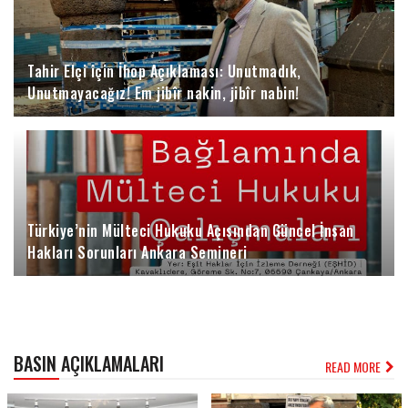
Tahir Elçi için İhop Açıklaması: Unutmadık,
Unutmayacağız! Em jibîr nakin, jibîr nabin!
Türkiye’nin Mülteci Hukuku Açısından Güncel İnsan
Hakları Sorunları Ankara Semineri
BASIN AÇIKLAMALARI
READ MORE