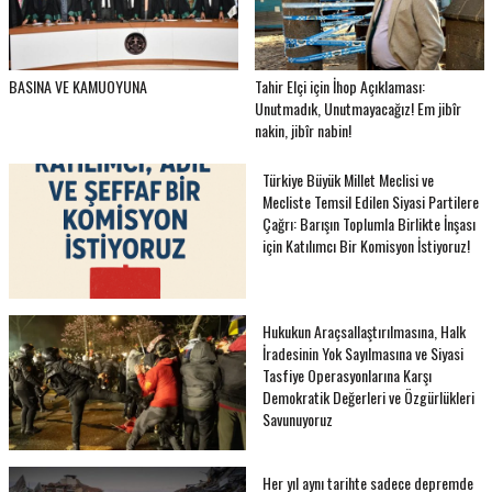
BASINA VE KAMUOYUNA
Tahir Elçi için İhop Açıklaması:
Unutmadık, Unutmayacağız! Em jibîr
nakin, jibîr nabin!
Türkiye Büyük Millet Meclisi ve
Mecliste Temsil Edilen Siyasi Partilere
Çağrı: Barışın Toplumla Birlikte İnşası
için Katılımcı Bir Komisyon İstiyoruz!
Hukukun Araçsallaştırılmasına, Halk
İradesinin Yok Sayılmasına ve Siyasi
Tasfiye Operasyonlarına Karşı
Demokratik Değerleri ve Özgürlükleri
Savunuyoruz
Her yıl aynı tarihte sadece depremde