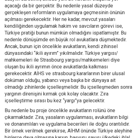
açacağı da bir gerçektir. Bu nedenle yasal düzeyde
gerçekleşen reformların uygulamaya geçmesinin önünün
açılması gerekecektir. Her ne kadar, mevcut yasaları
kendiliğinden uygulamak hakim ve savcıların görevi ise,
Türkiye pratiği bunun mümkün olmadığını ispatlamıştır. Bu
nedenle dönüşümde en büyük rol avukatlara düşmektedir.
Ancak, bunun için öncelikle avukatların, kendi zihinsel
dünyasındaki “ikili ayırım” yıkılmalıdır. Türkiye yargısı/
mahkemeleri ile Strasbourg yargısı/mahkemeleri diye
oluşan bu ikili ayrımın önce avukatlarda kalkması
gerekecektir. AİHS ve strasbourg kararlarının birer ulusal
doküman olduğu, yabancı veya başka bir dünyaya ait
olmadığı zihinlerde içselleşmelidir. Bu içselleşmeden sonra
yargının direnişini kırmak çok kolay olacaktır. Zira
içselleştirme sırası bu kez “yargı”ya gelecektir.
Bu nedenle bu proje öncelikle avukatların rolünü öne
çıkarmaktadır. Zira, yasaların uygulanması, avukatların bilgi
ve donanımlıları ve uygulama becerileri ile doğru orantılıdır.
Bir örnek verilmek gerekirse, AİHM önünde Türkiye aleyhine
binlerce dava olmasına karşın, başvuru sayısı ülkedeki ihlal