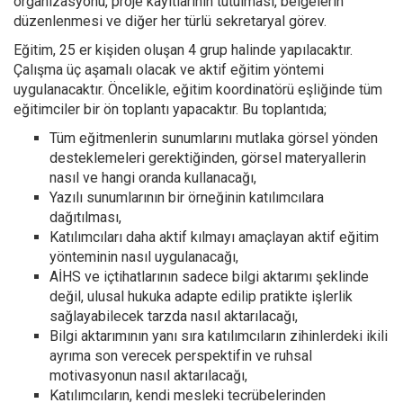
organizasyonu, proje kayıtlarının tutulması, belgelerin
düzenlenmesi ve diğer her türlü sekretaryal görev.
Eğitim, 25 er kişiden oluşan 4 grup halinde yapılacaktır.
Çalışma üç aşamalı olacak ve aktif eğitim yöntemi
uygulanacaktır. Öncelikle, eğitim koordinatörü eşliğinde tüm
eğitimciler bir ön toplantı yapacaktır. Bu toplantıda;
Tüm eğitmenlerin sunumlarını mutlaka görsel yönden
desteklemeleri gerektiğinden, görsel materyallerin
nasıl ve hangi oranda kullanacağı,
Yazılı sunumlarının bir örneğinin katılımcılara
dağıtılması,
Katılımcıları daha aktif kılmayı amaçlayan aktif eğitim
yönteminin nasıl uygulanacağı,
AİHS ve içtihatlarının sadece bilgi aktarımı şeklinde
değil, ulusal hukuka adapte edilip pratikte işlerlik
sağlayabilecek tarzda nasıl aktarılacağı,
Bilgi aktarımının yanı sıra katılımcıların zihinlerdeki ikili
ayrıma son verecek perspektifin ve ruhsal
motivasyonun nasıl aktarılacağı,
Katılımcıların, kendi mesleki tecrübelerinden