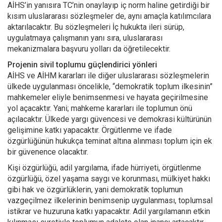
AİHS’in yanısıra TC’nin onaylayıp iç norm haline getirdiği bir
kısım uluslararası sözleşmeler de, aynı amaçla katılımcılara
aktarılacaktır. Bu sözleşmeleri İç hukukta ileri sürüp,
uygulatmaya çalışmanın yanı sıra, uluslararası
mekanizmalara başvuru yolları da öğretilecektir.
Projenin sivil toplumu güçlendirici yönleri
AİHS ve AİHM kararları ile diğer uluslararası sözleşmelerin
ülkede uygulanması öncelikle, “demokratik toplum ilkesinin”
mahkemeler eliyle benimsenmesi ve hayata geçirilmesine
yol açacaktır. Yani; mahkeme kararları ile toplumun önü
açılacaktır. Ülkede yargı güvencesi ve demokrasi kültürünün
gelişimine katkı yapacaktır. Örgütlenme ve ifade
özgürlüğünün hukukça teminat altına alınması toplum için ek
bir güvenence olacaktır.
Kişi özgürlüğü, adil yargılama, ifade hürriyeti, örgütlenme
özgürlüğü, özel yaşama saygı ve korunması, mülkiyet hakkı
gibi hak ve özgürlüklerin, yani demokratik toplumun
vazgeçilmez ilkelerinin benimsenip uygulanması, toplumsal
istikrar ve huzuruna katkı yapacaktır. Adil yargılamanın etkin