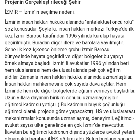
Projenin Gerçekleştirileceği Şehir
İZMİR – İzmir’in seçilme nedeni:
İzmir’in insan hakları hukuku alanında “entelektüel öncü rolü”
söz konusudur. Şöyle ki; insan hakları merkezi Türkiye’de ilk
kez İzmir Barosu tarafından 1996 yılında kurulup hayata
geçirilmiştir. Buradan diğer illere ve barolara yayılmıştır.
Gene ilk kez İşkence önleme grubu izmir Barosu
bünyesinde hayata geçirildi ve diğer bölgeler bu yapıyı
örnek almaya başladı. İzmir’ li avukatlar 1996 yılından beri
hem uluslararası hem de ulusal alanda pek çok eğitim
aldılar. Zamanla insan hakları hukuku alanında uzmanlaştılar.
İnsan hakları mahkemesine çok sayıda dava açtılar. Hem
İzmir’de hem de diğer bölgelerde eğitim vermeye başladılar.
Uzun yıllara dayanan birikim sonucu uzmanlaşmış bir
eğitimci kadrosu yetişti. ( Bu kadronun büyük çoğunluğu
eğitimci olarak projede görev yapacaktır) İHS ve uluslararası
mekanizmalar konusunda uzmanlaşmış, deneyimli, eğitimci-
avukat sayısı ülke genelinde en çok İzmir’de mevcuttur.
İlaveten bu eğitimci kadronun dışında yüzlerce avukat yeterli
olmamakla beraber AİHS eğitimi aldı. Bütün bunların sonucu