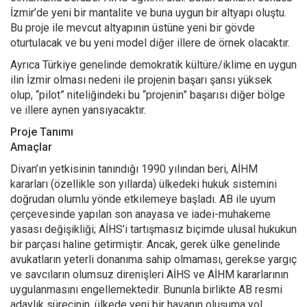
İzmir’de yeni bir mantalite ve buna uygun bir altyapı oluştu.
Bu proje ile mevcut altyapının üstüne yeni bir gövde
oturtulacak ve bu yeni model diğer illere de örnek olacaktır.
Ayrıca Türkiye genelinde demokratik kültüre/iklime en uygun
ilin İzmir olması nedeni ile projenin başarı şansı yüksek
olup, “pilot” niteliğindeki bu “projenin” başarısı diğer bölge
ve illere aynen yansıyacaktır.
Proje Tanımı
Amaçlar
Divan’ın yetkisinin tanındığı 1990 yılından beri, AİHM
kararları (özellikle son yıllarda) ülkedeki hukuk sistemini
doğrudan olumlu yönde etkilemeye başladı. AB ile uyum
çerçevesinde yapılan son anayasa ve iadei-muhakeme
yasası değişikliği; AİHS’i tartışmasız biçimde ulusal hukukun
bir parçası haline getirmiştir. Ancak, gerek ülke genelinde
avukatların yeterli donanıma sahip olmaması, gerekse yargıç
ve savcıların olumsuz direnişleri AİHS ve AİHM kararlarının
uygulanmasını engellemektedir. Bununla birlikte AB resmi
adaylık sürecinin, ülkede yeni bir havanın oluşuma yol