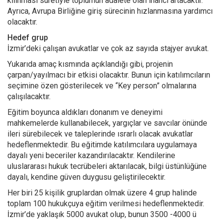
kılınması suretiyle toplumun adalete olan inancı artacaktır.
Ayrıca, Avrupa Birliğine giriş sürecinin hızlanmasına yardımcı
olacaktır.
Hedef grup
İzmir’deki çalışan avukatlar ve çok az sayıda stajyer avukat.
Yukarıda amaç kısmında açıklandığı gibi, projenin
çarpan/yayılmacı bir etkisi olacaktır. Bunun için katılımcıların
seçimine özen gösterilecek ve “Key person” olmalarına
çalışılacaktır.
Eğitim boyunca aldıkları donanım ve deneyimi
mahkemelerde kullanabilecek, yargıçlar ve savcılar önünde
ileri sürebilecek ve taleplerinde ısrarlı olacak avukatlar
hedeflenmektedir. Bu eğitimde katılımcılara uygulamaya
dayalı yeni beceriler kazandırılacaktır. Kendilerine
uluslararası hukuk tecrübeleri aktarılacak, bilgi üstünlüğüne
dayalı, kendine güven duygusu geliştirilecektir.
Her biri 25 kişilik gruplardan olmak üzere 4 grup halinde
toplam 100 hukukçuya eğitim verilmesi hedeflenmektedir.
İzmir’de yaklaşık 5000 avukat olup, bunun 3500 -4000 ü