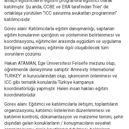
amaçlı eğitimcilerin eğitimi programına eğitimci olarak
katılmıştır. Şu anda, CCBE ve ERA tarafından Trier’ de
ortaklaşa yürütülen “ICC savunma avukatları programının”
katılımcısıdır.
Görev alanı: Katılımcılarla eğitim danışmanlığı, saptanan
eğitim konularının içeriğinin ve yönteminin belirlenmesi ve
koordinasyonu, eğitimciler arasında eşgüdüm ve uygulama
birliğinin sağlanması, eğitimle ilgili oluşabilecek tüm
sorunların çözümü
Hakan ATAMAN, Ege Üniversitesi Felsefe mezunu olup,
öğretmenlik deneyimine sahiptir. Amnesty International
TURKEY’ in kurucularından olup, işkencenin önlenmesi ve
ICC gibi tematik konularda Türkiye kampanya
koordinatörlüğü yapmıştır. Halen insan hakları eğitim
koordinatörüdür.
Görev alanı: Eğitimci ve katılımcılarla iletişim, toplantıların
organizasyonu, katılımcı listelerinin düzenlenmesi ve
katılımın kontrolü, dökümantasyon ve malzeme temini, şehir
dışından gelen konuklarların / konuşmacıların seyahat