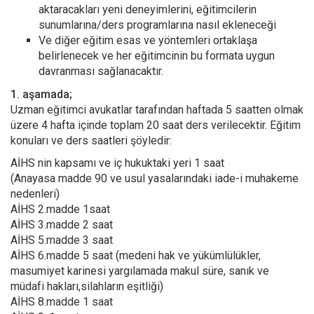
aktaracakları yeni deneyimlerini, eğitimcilerin
sunumlarına/ders programlarına nasıl ekleneceği
Ve diğer eğitim esas ve yöntemleri ortaklaşa
belirlenecek ve her eğitimcinin bu formata uygun
davranması sağlanacaktır.
1. aşamada;
Uzman eğitimci avukatlar tarafından haftada 5 saatten olmak
üzere 4 hafta içinde toplam 20 saat ders verilecektir. Eğitim
konuları ve ders saatleri şöyledir:
AİHS nin kapsamı ve iç hukuktaki yeri 1 saat
(Anayasa madde 90 ve usul yasalarındaki iade-i muhakeme
nedenleri)
AİHS 2.madde 1saat
AİHS 3.madde 2 saat
AİHS 5.madde 3 saat
AİHS 6.madde 5 saat (medeni hak ve yükümlülükler,
masumiyet karinesi yargılamada makul süre, sanık ve
müdafi hakları,silahların eşitliği)
AİHS 8.madde 1 saat