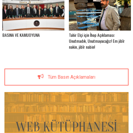
BASINA VE KAMUOYUNA
Tahir Elçi için İhop Açıklaması:
Unutmadık, Unutmayacağız! Em jibîr
nakin, jibîr nabin!
Tüm Basın Açıklamaları