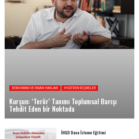
DEMOKRASI VE İNSAN HAKLARI
İHGD'DEN SEÇMELER
Kurşun: ‘Terör’ Tanımı Toplumsal Barışı
Tehdit Eden bir Noktada
İHGD Dava İzleme Eğitimi