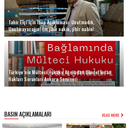
Tahir Elçi için İhop Açıklaması: Unutmadık,
Unutmayacağız! Em jibîr nakin, jibîr nabin!
Türkiye’nin Mülteci Hukuku Açısından Güncel İnsan
Hakları Sorunları Ankara Semineri
BASIN AÇIKLAMALARI
READ MORE