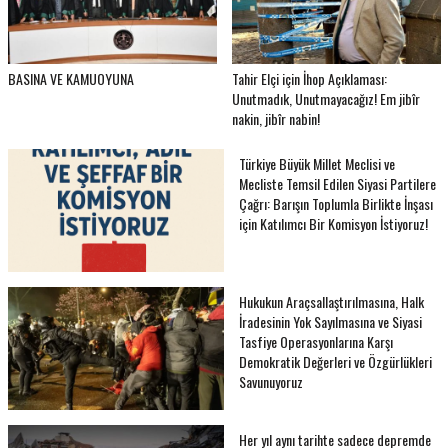
BASINA VE KAMUOYUNA
Tahir Elçi için İhop Açıklaması:
Unutmadık, Unutmayacağız! Em jibîr
nakin, jibîr nabin!
Türkiye Büyük Millet Meclisi ve
Mecliste Temsil Edilen Siyasi Partilere
Çağrı: Barışın Toplumla Birlikte İnşası
için Katılımcı Bir Komisyon İstiyoruz!
Hukukun Araçsallaştırılmasına, Halk
İradesinin Yok Sayılmasına ve Siyasi
Tasfiye Operasyonlarına Karşı
Demokratik Değerleri ve Özgürlükleri
Savunuyoruz
Her yıl aynı tarihte sadece depremde