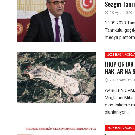
Sezgin Tanrı
13 Eylül 2023
13.09.2023 Tanı
Tanrıkulu, geçt
medya platformla
2023 BASIN AÇIKL
İHOP ORTAK 
HAKLARINA S
29 Temmuz 20
AKBELEN ORMA
Muğla’nın Milas
olan Işıkdere 
planlanıyor....
2023 BASIN AÇIKL