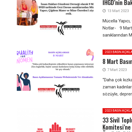
İHGD’nin Bak
13 Mart 2023
Mücella Yapıcı
Notlar- 9 Mart
sanıklarından M
2023 BASIN AÇIKL
8 Mart Bası
7 Mart 2023
“Daha çok kızka
zaman kadınların
sözüyle, depremi
2023 BASIN AÇIKL
33 Sivil To
Komitesi’ne 