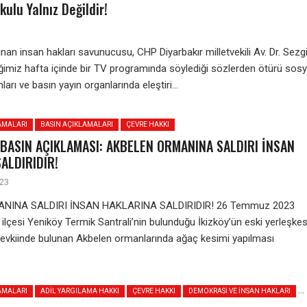
kulu Yalnız Değildir!
nan insan hakları savunucusu, CHP Diyarbakır milletvekili Av. Dr. Sezg
iğimiz hafta içinde bir TV programında söylediği sözlerden ötürü sosy
rı ve basın yayın organlarında eleştiri...
AMALARI
BASIN AÇIKLAMALARI
ÇEVRE HAKKI
BASIN AÇIKLAMASI: AKBELEN ORMANINA SALDIRI İNSAN
ALDIRIDIR!
23
NINA SALDIRI İNSAN HAKLARINA SALDIRIDIR! 26 Temmuz 2023
 ilçesi Yeniköy Termik Santrali’nin bulunduğu İkizköy’ün eski yerleşkes
mevkiinde bulunan Akbelen ormanlarında ağaç kesimi yapılması
AMALARI
ADIL YARGILAMA HAKKI
ÇEVRE HAKKI
DEMOKRASI VE İNSAN HAKLARI