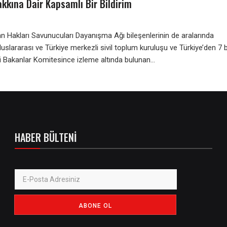
kkına Dair Kapsamlı Bir Bildirim
n Hakları Savunucuları Dayanışma Ağı bileşenlerinin de aralarında
uslararası ve Türkiye merkezli sivil toplum kuruluşu ve Türkiye’den 7 
Bakanlar Komitesince izleme altında bulunan...
HABER BÜLTENI