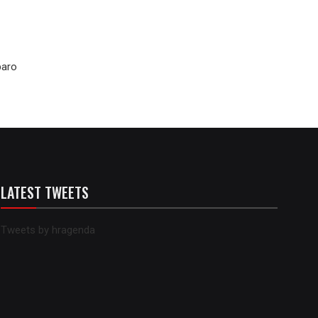
baro
LATEST TWEETS
Tweets by hragenda