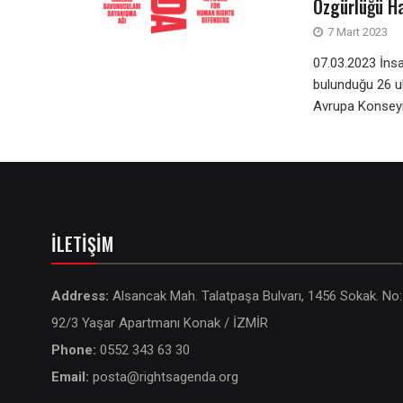
Özgürlüğü Ha
7 Mart 2023
07.03.2023 İnsa
bulunduğu 26 ul
Avrupa Konseyi 
İLETIŞIM
Address:
Alsancak Mah. Talatpaşa Bulvarı, 1456 Sokak. No:
92/3 Yaşar Apartmanı Konak / İZMİR
Phone:
0552 343 63 30
Email:
posta@rightsagenda.org