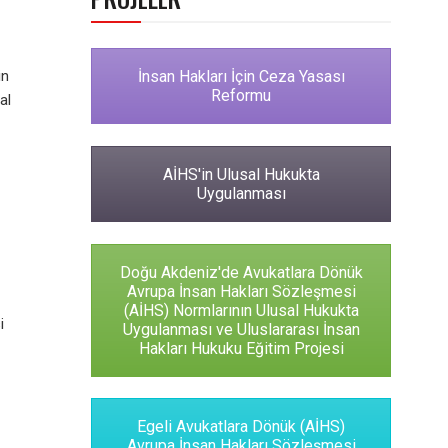
in
İnsan Hakları İçin Ceza Yasası
Reformu
al
AİHS'in Ulusal Hukukta
Uygulanması
Doğu Akdeniz'de Avukatlara Dönük
Avrupa İnsan Hakları Sözleşmesi
(AİHS) Normlarının Ulusal Hukukta
i
Uygulanması ve Uluslararası İnsan
Hakları Hukuku Eğitim Projesi
Egeli Avukatlara Dönük (AİHS)
Avrupa İnsan Hakları Sözleşmesi