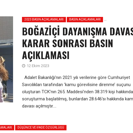
2023 BASIN AÇIKLAMALARI
BASIN AÇIKLAMALARI
BOĞAZİÇİ DAYANIŞMA DAVA
KARAR SONRASI BASIN
AÇIKLAMASI
12 Ekim 2023
Adalet Bakanlığı’nın 2021 yılı verilerine göre Cumhuriyet
Savcılıkları tarafından ‘kamu görevlisine direnme’ suçunu
oluşturan TCK’nın 265. Maddesi’nden 38.319 kişi hakkında
soruşturma başlatılmış, bunlardan 28.646’sı hakkında ka
davası açılmıştır....
AMALARI
DÜŞÜNCE VE İFADE ÖZGÜRLÜĞÜ