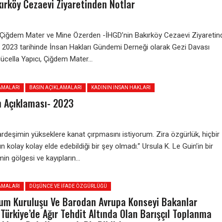
ırköy Cezaevi Ziyaretinden Notlar
, Çiğdem Mater ve Mine Özerden -İHGD’nin Bakırköy Cezaevi Ziyaretin
 2023 tarihinde İnsan Hakları Gündemi Derneği olarak Gezi Davası
ücella Yapıcı, Çiğdem Mater...
AMALARI
BASIN AÇIKLAMALARI
KADININ İNSAN HAKLARI
n Açıklaması- 2023
rdeşimin yükseklere kanat çırpmasını istiyorum. Zira özgürlük, hiçbir
 kolay kolay elde edebildiği bir şey olmadı.” Ursula K. Le Guin’in bir
n gölgesi ve kayıpların...
AMALARI
DÜŞÜNCE VE İFADE ÖZGÜRLÜĞÜ
plum Kuruluşu Ve Barodan Avrupa Konseyi Bakanlar
Türkiye’de Ağır Tehdit Altında Olan Barışçıl Toplanma