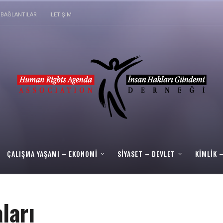
BAĞLANTILAR
İLETIŞIM
ÇALIŞMA YAŞAMI – EKONOMI
SIYASET – DEVLET
KIMLIK 
ları