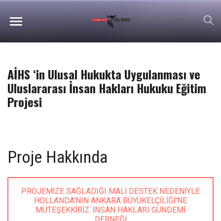
AİHS ‘in Ulusal Hukukta Uygulanması ve
Uluslararası İnsan Hakları Hukuku Eğitim
Projesi
Proje Hakkında
PROJEMIZE SAĞLADIĞI MALI DESTEK NEDENIYLE
HOLLANDA'NIN ANKARA BÜYÜKELÇILIĞI'NE
MÜTEŞEKKIRIZ. İNSAN HAKLARI GÜNDEMI
DERNEĞI