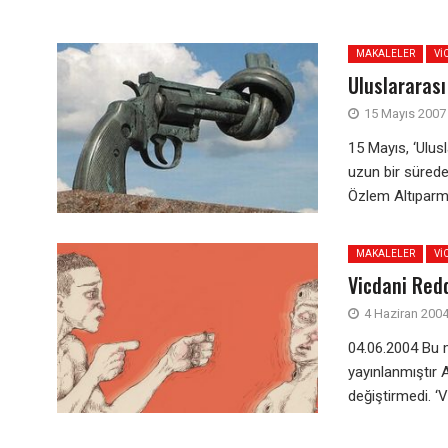
MAKALELER
VI
Uluslararası
15 Mayıs 2007
15 Mayıs, ‘Ulus
uzun bir sürede
Özlem Altıparma
MAKALELER
VI
Vicdani Red
4 Haziran 200
04.06.2004 Bu m
yayınlanmıştır 
değiştirmedi. ‘