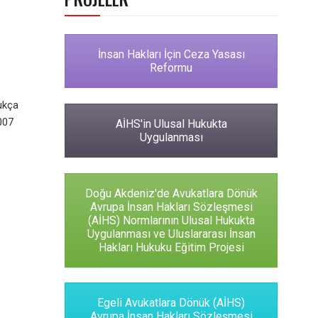
İnsan Hakları İçin Ceza Yasası
Reformu
dukça
007
AİHS'in Ulusal Hukukta
Uygulanması
Doğu Akdeniz'de Avukatlara Dönük
Avrupa İnsan Hakları Sözleşmesi
(AİHS) Normlarının Ulusal Hukukta
Uygulanması ve Uluslararası İnsan
Hakları Hukuku Eğitim Projesi
Egeli Avukatlara Dönük (AİHS)
Avrupa İnsan Hakları Sözleşmesi