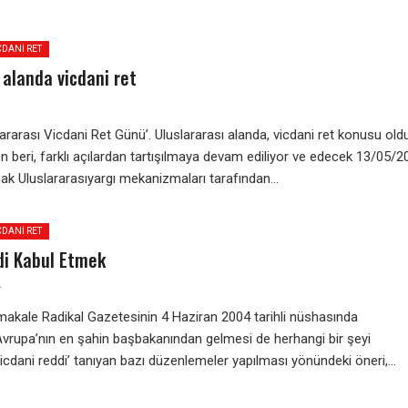
CDANI RET
 alanda vicdani ret
lararası Vicdani Ret Günü’. Uluslararası alanda, vicdani ret konusu ol
n beri, farklı açılardan tartışılmaya devam ediliyor ve edecek 13/05/2
k Uluslararasıyargı mekanizmaları tarafından...
CDANI RET
di Kabul Etmek
4
akale Radikal Gazetesinin 4 Haziran 2004 tarihli nüshasında
Avrupa’nın en şahin başbakanından gelmesi de herhangi bir şeyi
Vicdani reddi’ tanıyan bazı düzenlemeler yapılması yönündeki öneri,...