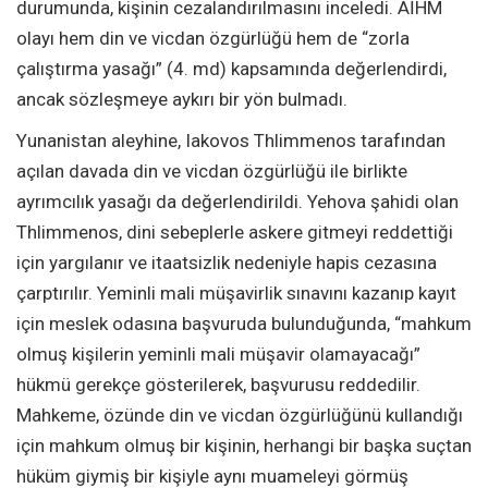
durumunda, kişinin cezalandırılmasını inceledi. AİHM
olayı hem din ve vicdan özgürlüğü hem de “zorla
çalıştırma yasağı” (4. md) kapsamında değerlendirdi,
ancak sözleşmeye aykırı bir yön bulmadı.
Yunanistan aleyhine, Iakovos Thlimmenos tarafından
açılan davada din ve vicdan özgürlüğü ile birlikte
ayrımcılık yasağı da değerlendirildi. Yehova şahidi olan
Thlimmenos, dini sebeplerle askere gitmeyi reddettiği
için yargılanır ve itaatsizlik nedeniyle hapis cezasına
çarptırılır. Yeminli mali müşavirlik sınavını kazanıp kayıt
için meslek odasına başvuruda bulunduğunda, “mahkum
olmuş kişilerin yeminli mali müşavir olamayacağı”
hükmü gerekçe gösterilerek, başvurusu reddedilir.
Mahkeme, özünde din ve vicdan özgürlüğünü kullandığı
için mahkum olmuş bir kişinin, herhangi bir başka suçtan
hüküm giymiş bir kişiyle aynı muameleyi görmüş