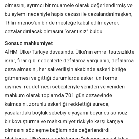
olmasını, ayrımcı bir muamele olarak değerlendirmiş ve
bu eylemi nedeniyle hapis cezası ile cezalandırılmışken,
Thlimmenos’un bir de mesleğe kabul edilmeyerek
cezalandırılacak olmasını “orantısız” buldu.
Sonsuz mahkumiyet
AİHM, Ülke/Türkiye davasında, Ülke’nin emre itaatsizlikte
ısrar, firar gibi nedenlerle defalarca yargılanıp, defalarca
ceza almasını, her salıverilişin akabinde askeri birliğe
gitmemesi ve gittiği durumlarda askeri üniforma
giymeyi reddetmesi sebepleriyle yeniden ve yeniden
mahkum olarak toplamda 701 gün cezaevinde
kalmasını, zorunlu askerliği reddettiği sürece,
yasalardaki boşluk sebebiyle yaşamı boyunca sonsuz
bir kovuşturma ve mahkumiyet riskiyle karşı karşıya
olmasını sözleşme bağlamında değerlendirdi.
Mahkeme, Ülke’nin yaşadıklarının “işkence, insanlıkdışı