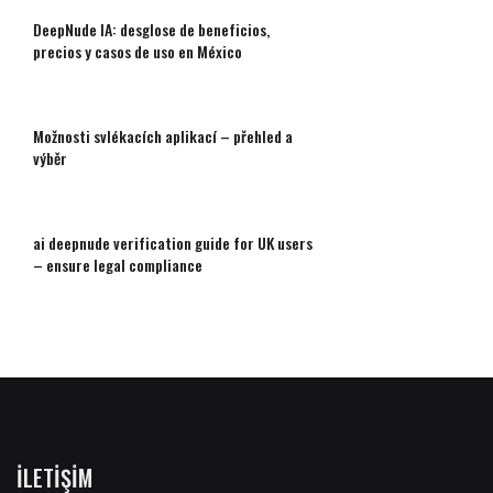
DeepNude IA: desglose de beneficios,
precios y casos de uso en México
Možnosti svlékacích aplikací – přehled a
výběr
ai deepnude verification guide for UK users
– ensure legal compliance
İLETIŞIM