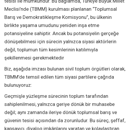
tesisi ile mümkündür. Bu bağlamda, Türkiye Büyük Millet
Meclisi’nde (TBMM) kurulması planlanan “Toplumsal
Barış ve Demokratikleşme Komisyonu”, bu ülkenin
birlikte yaşama umudunu yeniden inşa etme
potansiyeline sahiptir. Ancak bu potansiyelin gerçeğe
dönüşebilmesi için sürecin yalnızca siyasi aktörlerin
değil, toplumun tüm kesimlerinin katılımıyla
şekillenmesi gerekmektedir
Biz, aşağıda imzası bulunan sivil toplum örgütleri olarak,
TBMM’de temsil edilen tüm siyasi partilere çağrıda
bulunuyoruz:
Geçmişle yüzleşme sürecinin toplum tarafından
sahiplenilmesi, yalnızca geriye dönük bir muhasebe
değil; aynı zamanda ileriye dönük toplumsal barış ve
güvenin tesisi açısından da zorunludur. Bu süreç, şeffaf,
kapsayıcı, diyalog imkânlarını yaratan ve kolaylaştıran