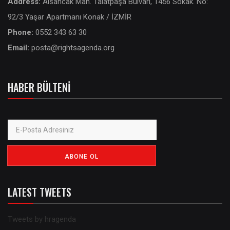
Address:
Alsancak Mah. Talatpaşa Bulvarı, 1456 Sokak. No:
92/3 Yaşar Apartmanı Konak / İZMİR
Phone:
0552 343 63 30
Email:
posta@rightsagenda.org
HABER BÜLTENI
LATEST TWEETS
Tweets by hragenda