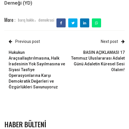
Derneği (YD)
More :
barış hakkı
demokrasi
,
Previous post
Next post
Hukukun
BASIN AÇIKLAMASI 17
Araçsallaştırılmasına, Halk
Temmuz Uluslararası Adalet
İradesinin Yok Sayılmasına ve
Günü Adaletin Küresel Sesi
Siyasi Tasfiye
Olalım!
Operasyonlarına Karşı
Demokratik Değerleri ve
Özgürlükleri Savunuyoruz
HABER BÜLTENI