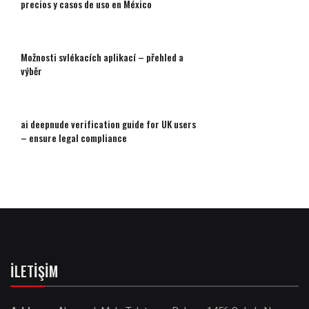
precios y casos de uso en México
Možnosti svlékacích aplikací – přehled a
výběr
ai deepnude verification guide for UK users
– ensure legal compliance
İLETIŞIM