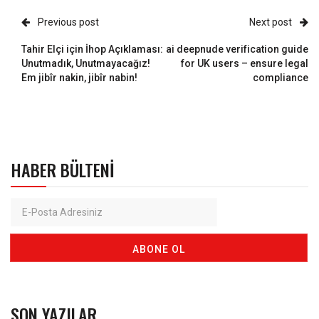
Previous post
Next post
Tahir Elçi için İhop Açıklaması:
ai deepnude verification guide
Unutmadık, Unutmayacağız!
for UK users – ensure legal
Em jibîr nakin, jibîr nabin!
compliance
HABER BÜLTENI
SON YAZILAR