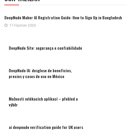
DeepNude Maker AI Registration Guide: How to Sign Up in Bangladesh
17 Haziran 2026
DeepNude Site: segurança e confiabilidade
DeepNude IA: desglose de beneficios,
precios y casos de uso en México
Možnosti svlékacích aplikací – přehled a
výběr
ai deepnude verification guide for UK users