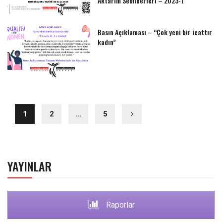
Aktarım Seminerleri – 2023-1
Basın Açıklaması – “Çok yeni bir icattır
kadın”
1
2
…
5
YAYINLAR
Raporlar