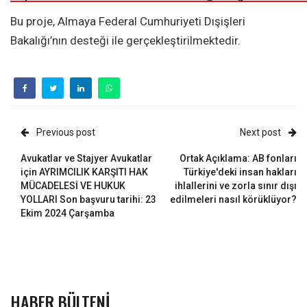
Bu proje, Almaya Federal Cumhuriyeti Dışişleri
Bakalığı’nın desteği ile gerçekleştirilmektedir.
Previous post
Next post
Avukatlar ve Stajyer Avukatlar
Ortak Açıklama: AB fonları
için AYRIMCILIK KARŞITI HAK
Türkiye'deki insan hakları
MÜCADELESİ VE HUKUK
ihlallerini ve zorla sınır dışı
YOLLARI Son başvuru tarihi: 23
edilmeleri nasıl körüklüyor?
Ekim 2024 Çarşamba
HABER BÜLTENI