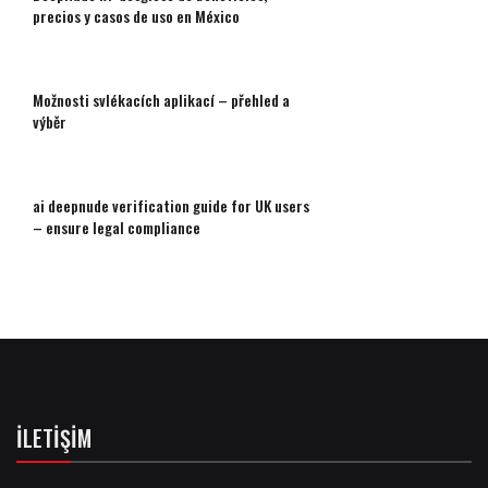
precios y casos de uso en México
Možnosti svlékacích aplikací – přehled a
výběr
ai deepnude verification guide for UK users
– ensure legal compliance
İLETIŞIM