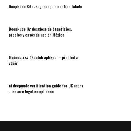
DeepNude Site: segurança e confiabilidade
DeepNude IA: desglose de beneficios,
precios y casos de uso en México
Možnosti svlékacích aplikací – přehled a
výběr
ai deepnude verification guide for UK users
– ensure legal compliance