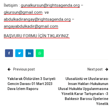
İletişim :
gunalkursun@rightsagenda.org
–
gkursun@gmail.com
ve
abdulkadirangay@rightsagenda.org
–
angayabdulkadir@gmail.com
BAŞVURU FORMU İÇİN TIKLAYINIZ
Previous post
Next post
Yakılarak Öldürülen 3 Suriyeli
Ulusalüstü ve Uluslararası
Gencin Davası 01 Mart 2023
İnsan Hakları Hukukunun
Dava İzlem Raporu
Ulusal Hukukta Uygulanmasına
Yönelik Karar Tartışmaları -3
Balıkesir Barosu Üyelerine
Yönelik