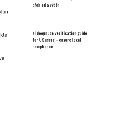
přehled a výběr
ları
ai deepnude verification guide
ukta
for UK users – ensure legal
compliance
ve