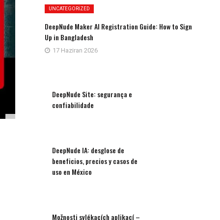
UNCATEGORIZED
DeepNude Maker AI Registration Guide: How to Sign
Up in Bangladesh
17 Haziran 2026
DeepNude Site: segurança e
confiabilidade
DeepNude IA: desglose de
beneficios, precios y casos de
uso en México
Možnosti svlékacích aplikací –