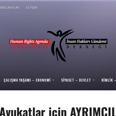
BAĞLANTILAR
İLETIŞIM
ÇALIŞMA YAŞAMI – EKONOMI
SIYASET – DEVLET
KIMLIK 
 Avukatlar için AYRIMCI