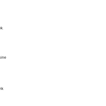
k.
sine
ik