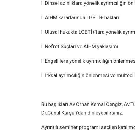
l Dinsel azınlıklara yönelik ayrımcılığın ö
l AİHM kararlarında LGBTİ+ hakları
l Ulusal hukukta LGBTİ+’lara yönelik ayrı
l Nefret Suçları ve AİHM yaklaşımı
l Engellilere yönelik ayrımcılığın önlenmes
l Irksal ayrımcılığın önlenmesi ve mültec
Bu başlıkları Av.Orhan Kemal Cengiz, Av.T
Dr.Günal Kurşun’dan dinleyebilirsiniz.
Ayrıntılı seminer programı seçilen katılım