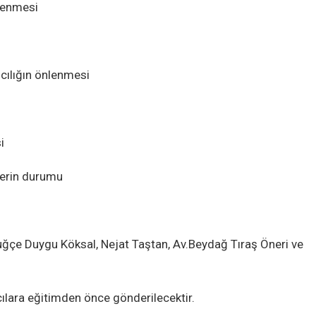
nlenmesi
mcılığın önlenmesi
i
ilerin durumu
uğçe Duygu Köksal, Nejat Taştan, Av.Beydağ Tıraş Öneri ve
cılara eğitimden önce gönderilecektir.