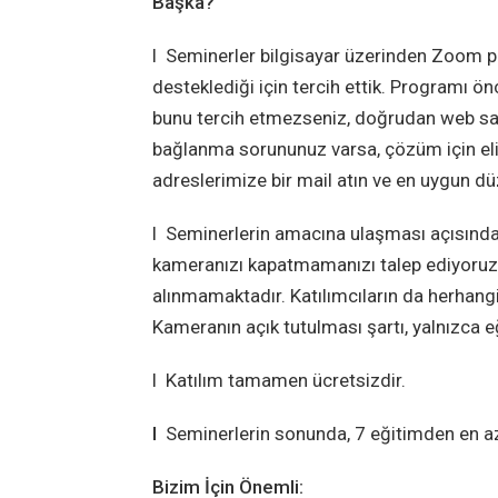
Başka?
l Seminerler bilgisayar üzerinden Zoom p
desteklediği için tercih ettik. Programı ö
bunu tercih etmezseniz, doğrudan web sa
bağlanma sorununuz varsa, çözüm için elim
adreslerimize bir mail atın ve en uygun düz
l Seminerlerin amacına ulaşması açısından
kameranızı kapatmamanızı talep ediyoruz. 
alınmamaktadır. Katılımcıların da herhangi 
Kameranın açık tutulması şartı, yalnızca 
l Katılım tamamen ücretsizdir.
l
Seminerlerin sonunda, 7 eğitimden en az 
Bizim İçin Önemli: