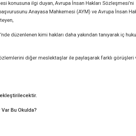
i konusuna ilgi duyan, Avrupa İnsan Hakları Sözleşmesi’ni
nin başvurusunu Anayasa Mahkemesi (AYM) ve Avrupa İnsan Hak
teyen,
’nde düzenlenen kimi hakları daha yakından tanıyarak iç huk
lemlerini diğer meslektaşlar ile paylaşarak farklı görüşleri 
ekleştirilecektir.
r Var Bu Okulda?