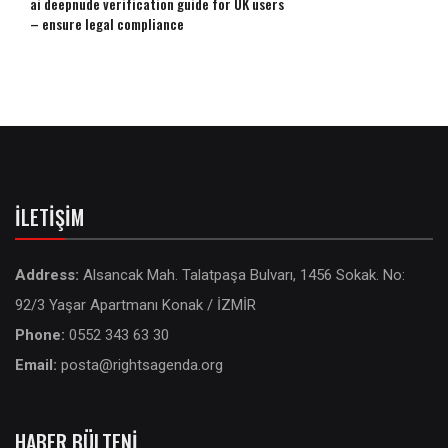
ai deepnude verification guide for UK users
– ensure legal compliance
İLETIŞIM
Address:
Alsancak Mah. Talatpaşa Bulvarı, 1456 Sokak. No:
92/3 Yaşar Apartmanı Konak / İZMİR
Phone:
0552 343 63 30
Email:
posta@rightsagenda.org
HABER BÜLTENI