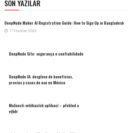
SON YAZILAR
DeepNude Maker AI Registration Guide: How to Sign Up in Bangladesh
17 Haziran 2026
DeepNude Site: segurança e confiabilidade
DeepNude IA: desglose de beneficios,
precios y casos de uso en México
Možnosti svlékacích aplikací – přehled a
výběr