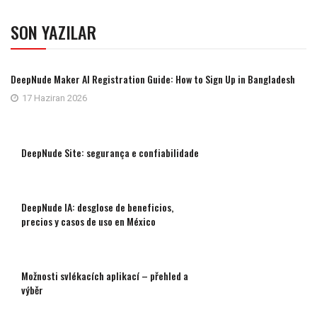
SON YAZILAR
DeepNude Maker AI Registration Guide: How to Sign Up in Bangladesh
17 Haziran 2026
DeepNude Site: segurança e confiabilidade
DeepNude IA: desglose de beneficios,
precios y casos de uso en México
Možnosti svlékacích aplikací – přehled a
výběr