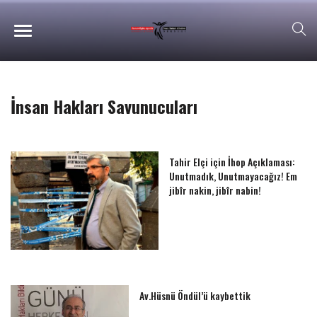
İnsan Hakları Savunucuları
Tahir Elçi için İhop Açıklaması:
Unutmadık, Unutmayacağız! Em
jibîr nakin, jibîr nabin!
Av.Hüsnü Öndül’ü kaybettik