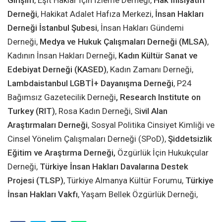
Girişim
, Eşit Haklar İçin İzleme Derneği,
Hak İnisiyatifi
Derneği
, Hakikat Adalet Hafıza Merkezi,
İnsan Hakları
Derneği İstanbul Şubesi
, İnsan Hakları Gündemi
Derneği,
Medya ve Hukuk Çalışmaları Derneği (MLSA)
,
Kadının İnsan Hakları Derneği,
Kadın Kültür Sanat ve
Edebiyat Derneği (KASED)
, Kadın Zamanı Derneği,
Lambdaistanbul LGBTİ+ Dayanışma Derneği
, P24
Bağımsız Gazetecilik Derneği
,
Research Institute on
Turkey (RIT)
, Rosa Kadın Derneği, S
ivil Alan
Araştırmaları Derneği
, Sosyal Politika Cinsiyet Kimliği ve
Cinsel Yönelim Çalışmaları Derneği (SPoD),
Şiddetsizlik
Eğitim ve Araştırma Derneği,
Özgürlük İçin Hukukçular
Derneği,
Türkiye İnsan Hakları Davalarına Destek
Projesi (TLSP)
, Türkiye Almanya Kültür Forumu,
Türkiye
İnsan Hakları Vakfı
, Yaşam Bellek Özgürlük Derneği,