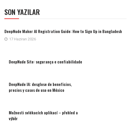
SON YAZILAR
DeepNude Maker AI Registration Guide: How to Sign Up in Bangladesh
17 Haziran 2026
DeepNude Site: segurança e confiabilidade
DeepNude IA: desglose de beneficios,
precios y casos de uso en México
Možnosti svlékacích aplikací – přehled a
výběr