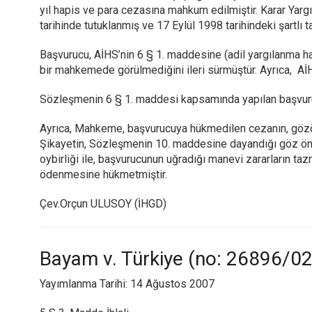
yıl hapis ve para cezasına mahkum edilmiştir. Karar Yarg
tarihinde tutuklanmış ve 17 Eylül 1998 tarihindeki şartlı ta
Başvurucu, AİHS’nin 6 § 1. maddesine (adil yargılanma h
bir mahkemede görülmediğini ileri sürmüştür. Ayrıca, AİHS
Sözleşmenin 6 § 1. maddesi kapsamında yapılan başvuruda,
Ayrıca, Mahkeme, başvurucuya hükmedilen cezanın, gözö
Şikayetin, Sözleşmenin 10. maddesine dayandığı göz önün
oybirliği ile, başvurucunun uğradığı manevi zararların ta
ödenmesine hükmetmiştir.
Çev.Orçun ULUSOY (İHGD)
Bayam v. Türkiye (no: 26896/02
Yayımlanma Tarihi: 14 Ağustos 2007