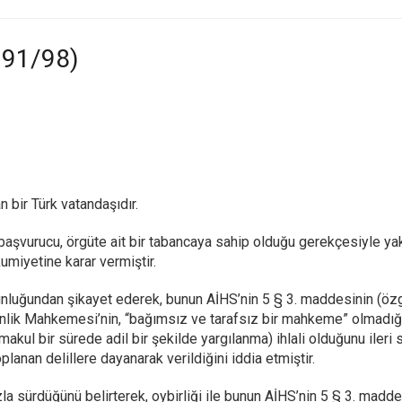
991/98)
bir Türk vatandaşıdır.
aşvurucu, örgüte ait bir tabancaya sahip olduğu gerekçesiyle yaka
miyetine karar vermiştir.
luğundan şikayet ederek, bunun AİHS’nin 5 § 3. maddesinin (özgürl
nlik Mahkemesi’nin, “bağımsız ve tarafsız bir mahkeme” olmadığı
kul bir sürede adil bir şekilde yargılanma) ihlali olduğunu ileri
planan delillere dayanarak verildiğini iddia etmiştir.
a sürdüğünü belirterek, oybirliği ile bunun AİHS’nin 5 § 3. maddes