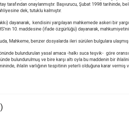
ıtay tarafından onaylanmıştır. Başvurucu, Şubat 1998 tarihinde, b
hliyesine dek, tutuklu kalmıştır.
akkı) dayanarak, kendisini yargılayan mahkemede askeri bir yargı
’nin 10. maddesine (ifade özgürlüğü) dayanarak, mahkumiyetinin if
 Mahkeme, benzer dosyalarda ileri sürülen bulgulara ulaşmış ve o
nünde bulundurulan yasal amaca -halkı suca teşvik- göre oransı
de bulundurulmuş ve bire karşı altı oyla bu maddenin bir ihlali
zmininde, ihlalin varlığının tespitinin yeterli olduğuna karar verm
)