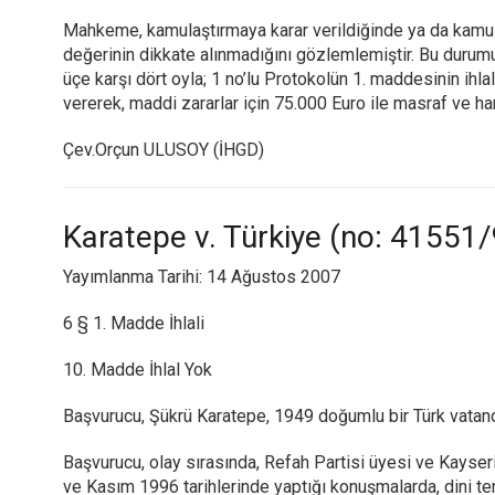
Mahkeme, kamulaştırmaya karar verildiğinde ya da kamulaş
değerinin dikkate alınmadığını gözlemlemiştir. Bu duru
üçe karşı dört oyla; 1 no’lu Protokolün 1. maddesinin ihl
vererek, maddi zararlar için 75.000 Euro ile masraf ve 
Çev.Orçun ULUSOY (İHGD)
Karatepe v. Türkiye (no: 41551
Yayımlanma Tarihi: 14 Ağustos 2007
6 § 1. Madde İhlali
10. Madde İhlal Yok
Başvurucu, Şükrü Karatepe, 1949 doğumlu bir Türk vatand
Başvurucu, olay sırasında, Refah Partisi üyesi ve Kayse
ve Kasım 1996 tarihlerinde yaptığı konuşmalarda, dini tem