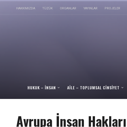
HAKKIMIZDA
TÜZÜK
ORGANLAR
YAYINLAR
PROJELER
HUKUK – İNSAN
AILE – TOPLUMSAL CINSIYET
Avrupa İnsan Haklar