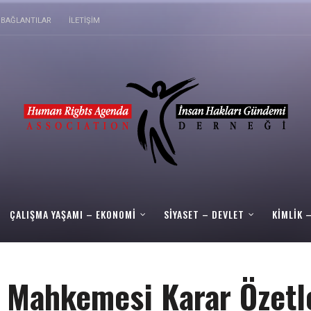
BAĞLANTILAR
İLETIŞIM
ÇALIŞMA YAŞAMI – EKONOMI
SIYASET – DEVLET
KIMLIK 
ı Mahkemesi Karar Özetl