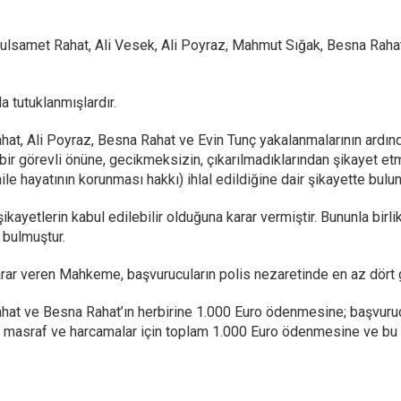
bdulsamet Rahat, Ali Vesek, Ali Poyraz, Mahmut Sığak, Besna Raha
tutuklanmışlardır.
hat, Ali Poyraz, Besna Rahat ve Evin Tunç yakalanmalarının ardınd
 bir görevli önüne, gecikmeksizin, çıkarılmadıklarından şikayet e
ile hayatının korunması hakkı) ihlal edildiğine dair şikayette bulu
ayetlerin kabul edilebilir olduğuna karar vermiştir. Bununla birli
 bulmuştur.
karar veren Mahkeme, başvurucuların polis nezaretinde en az dört gü
ahat ve Besna Rahat’ın herbirine 1.000 Euro ödenmesine; başvuru
ra masraf ve harcamalar için toplam 1.000 Euro ödenmesine ve b