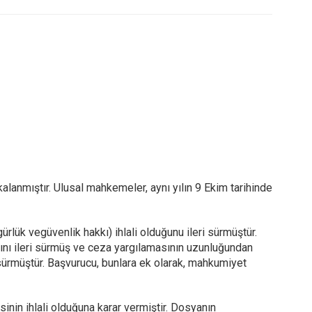
lanmıştır. Ulusal mahkemeler, aynı yılın 9 Ekim tarihinde
ük vegüvenlik hakkı) ihlali olduğunu ileri sürmüştür.
nı ileri sürmüş ve ceza yargılamasının uzunluğundan
 sürmüştür. Başvurucu, bunlara ek olarak, mahkumiyet
inin ihlali olduğuna karar vermiştir. Dosyanın