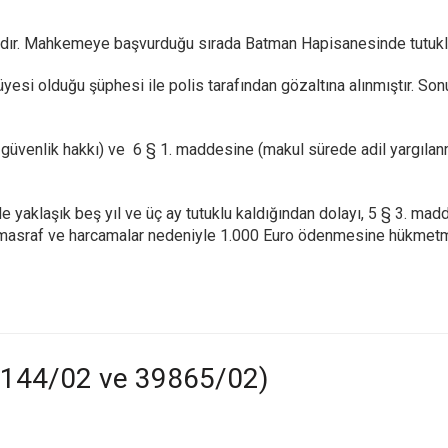
ıdır. Mahkemeye başvurduğu sırada Batman Hapisanesinde tutukl
üyesi olduğu şüphesi ile polis tarafından gözaltına alınmıştır. So
üvenlik hakkı) ve 6 § 1. maddesine (makul sürede adil yargılanm
yaklaşık beş yıl ve üç ay tutuklu kaldığından dolayı, 5 § 3. madden
masraf ve harcamalar nedeniyle 1.000 Euro ödenmesine hükmetmi
: 7144/02 ve 39865/02)