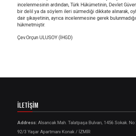
incelenmesinin ardından, Türk Hükümetinin, Devlet Güvenli
bir delil ya da söylem ileri sürmediği dikkate alınarak, o
dair şikayetinin, ayrıca incelenmesine gerek bulunmadı
hükmetmiştir.
Çev.Orçun ULUSOY (İHGD)
İLETIŞIM
Address:
Alsancak Mah. Talatpaşa Bulvarı, 1456 Sokak. No:
92/3 Yaşar Apartmanı Konak / İZMİR