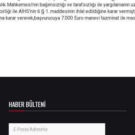
k Mahkemesi’nin bağımsızlığı ve tarafsızlığı ile yargılamanın uzu
ybirliği ile AİHS’nin 6 § 1. maddesinin ihlal edildiğine karar verm
ğına karar vererek,başvurucuya 7.000 Euro manevi tazminat ile m
HABER BÜLTENI