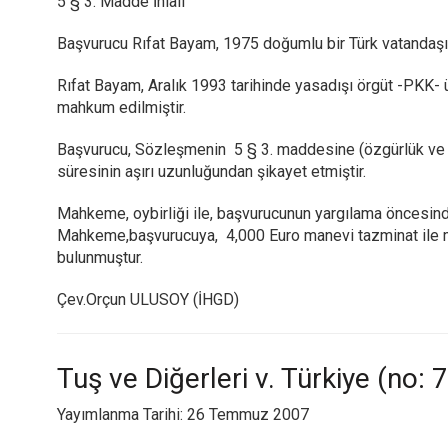
5 § 3. Madde İhlali
Başvurucu Rıfat Bayam, 1975 doğumlu bir Türk vatandaş
Rıfat Bayam, Aralık 1993 tarihinde yasadışı örgüt -PKK- 
mahkum edilmiştir.
Başvurucu, Sözleşmenin 5 § 3. maddesine (özgürlük ve g
süresinin aşırı uzunluğundan şikayet etmiştir.
Mahkeme, oybirliği ile, başvurucunun yargılama öncesinde 
Mahkeme,başvurucuya, 4,000 Euro manevi tazminat ile 
bulunmuştur.
Çev.Orçun ULUSOY (İHGD)
Tuş ve Diğerleri v. Türkiye (no
Yayımlanma Tarihi: 26 Temmuz 2007