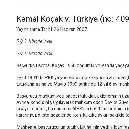
Kemal Koçak v. Türkiye (no: 40
Yayımlanma Tarihi: 26 Haziran 2007
5 § 3. Madde ihlali
6 § 1. Madde ihlali
Başvurucu Kemal Koçak 1960 doğumlu ve Van’da yaşayan 
Eylül 1991’de PKK’ya yönelik bir operasyonun ardından ,b
tutuklanmasına ve Mayıs 1999 tarihinde 12 yıl 6 ay mahku
Başvurucu, mahkumiyeti öncesi tutukluluk döneminin uzun
Ayrıca, kendisini yargılayarak mahkum eden Devlet Güve
şikayet ederek, bu durumun AİHS’nin 6 § 1. maddesinin (ma
kararının, poliste gözaltında iken, hukuka aykırı şekilde to
Mahkeme, başvurucunun tutukluluk halinin yedi yıldan fazl