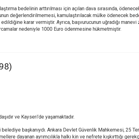
tırma bedelinin arttırılması için açılan dava sırasında, ödenecek
munun değerlendirilmemesi, kamulaştırılacak mülke ödenecek bed
al edildiğine karar vermiştir. Ayrıca, başvurucunun uğradığı manevi
harcamalar nedeniyle 1000 Euro ödenmesine hükmetmiştir.
/98)
aşıdır ve Kayseri’de yaşamaktadır.
ri belediye başkanıydı. Ankara Devlet Güvenlik Mahkemesi, 25 Te
ellere dayanan ayrımcılıkla halkı kin ve nefrete kışkırttığı gerekç