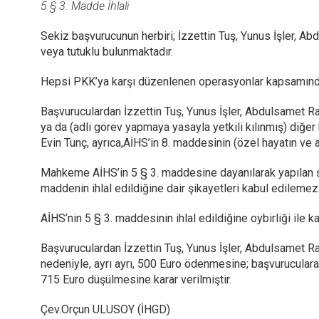
5 § 3. Madde İhlali
Sekiz başvurucunun herbiri; İzzettin Tuş, Yunus İşler, A
veya tutuklu bulunmaktadır.
Hepsi PKK’ya karşı düzenlenen operasyonlar kapsamında 
Başvuruculardan İzzettin Tuş, Yunus İşler, Abdulsamet Ra
ya da (adli görev yapmaya yasayla yetkili kılınmış) diğer
Evin Tunç, ayrıca,AİHS’in 8. maddesinin (özel hayatın ve a
Mahkeme AİHS’in 5 § 3. maddesine dayanılarak yapılan şik
maddenin ihlal edildiğine dair şikayetleri kabul edilemez
AİHS’nin 5 § 3. maddesinin ihlal edildiğine oybirliği ile 
Başvuruculardan İzzettin Tuş, Yunus İşler, Abdulsamet R
nedeniyle, ayrı ayrı, 500 Euro ödenmesine; başvurucula
715 Euro düşülmesine karar verilmiştir.
Çev.Orçun ULUSOY (İHGD)