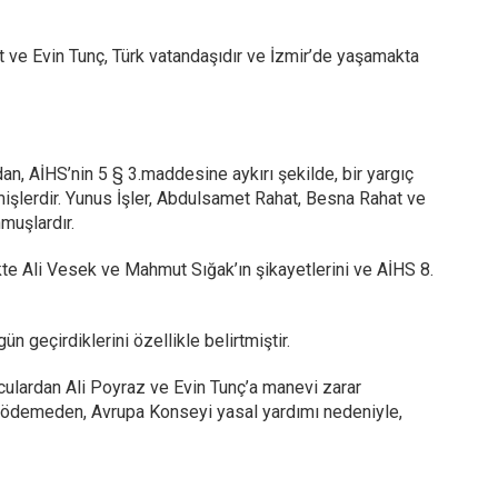
t ve Evin Tunç, Türk vatandaşıdır ve İzmir’de yaşamakta
an, AİHS’nin 5 § 3.maddesine aykırı şekilde, bir yargıç
tmişlerdir. Yunus İşler, Abdulsamet Rahat, Besna Rahat ve
nmuşlardır.
kte Ali Vesek ve Mahmut Sığak’ın şikayetlerini ve AİHS 8.
n geçirdiklerini özellikle belirtmiştir.
culardan Ali Poyraz ve Evin Tunç’a manevi zarar
u ödemeden, Avrupa Konseyi yasal yardımı nedeniyle,