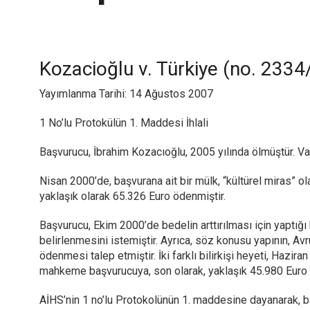
Kozacioğlu v. Türkiye (no. 2334
Yayımlanma Tarihi: 14 Ağustos 2007
1 No’lu Protokülün 1. Maddesi İhlali
Başvurucu, İbrahim Kozacıoğlu, 2005 yılında ölmüştür. V
Nisan 2000’de, başvurana ait bir mülk, “kültürel miras” ol
yaklaşık olarak 65.326 Euro ödenmiştir.
Başvurucu, Ekim 2000’de bedelin arttırılması için yaptığı 
belirlenmesini istemiştir. Ayrıca, söz konusu yapının, A
ödenmesi talep etmiştir. İki farklı bilirkişi heyeti, Hazi
mahkeme başvurucuya, son olarak, yaklaşık 45.980 Euro 
AİHS’nin 1 no’lu Protokolünün 1. maddesine dayanarak, ba