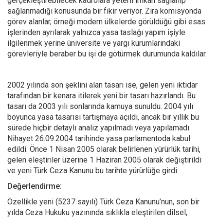
gerçekleştirebilecek kadrolara yeterli imkan sağlanıp
sağlanmadığı konusunda bir fikir veriyor. Zira komisyonda
görev alanlar, örneği modern ülkelerde görüldüğü gibi esas
işlerinden ayrılarak yalnızca yasa taslağı yapım işiyle
ilgilenmek yerine üniversite ve yargı kurumlarındaki
görevleriyle beraber bu işi de götürmek durumunda kaldılar.
2002 yılında son şeklini alan tasarı ise, gelen yeni iktidar
tarafından bir kenara itilerek yeni bir tasarı hazırlandı. Bu
tasarı da 2003 yılı sonlarında kamuya sunuldu. 2004 yılı
boyunca yasa tasarısı tartışmaya açıldı, ancak bir yıllık bu
sürede hiçbir detaylı analiz yapılmadı veya yapılamadı.
Nihayet 26.09.2004 tarihinde yasa parlamentoda kabul
edildi. Önce 1 Nisan 2005 olarak belirlenen yürürlük tarihi,
gelen eleştiriler üzerine 1 Haziran 2005 olarak değiştirildi
ve yeni Türk Ceza Kanunu bu tarihte yürürlüğe girdi.
Değerlendirme:
Özellikle yeni (5237 sayılı) Türk Ceza Kanunu’nun, son bir
yılda Ceza Hukuku yazınında sıklıkla eleştirilen dilsel,