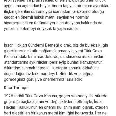
teorisyenler ve pratisyenler, önemsiz gibi görünen ancak
uygulama açısından büyük önem taşıyan bir takım ayrıntılara
ilişkin çıkarılan düzenleyici idari işlemler üzerine olduğu
kadar, en önemli hukuk metni sayılan ve normlar
hiyerarşisinin en üstünde yer alan Anayasa hakkında da
yeterli incelemeyi ne yazık ki yapamadılar.
İnsan Hakları Gündemi Derneği olarak, biz de bu eksikliğin
giderilmesine katkı sağlamak amacıyla, yeni Türk Ceza
Kanunu’ndaki kimi maddelerde, uluslararası insan hakları
standartlarına aykırılıkları belirleyip bunları kamuoyunun
dikkatine sunmak istedik. İlk etapta sorunlu olduğunu
düşündüğümüz kırk maddeyi belirledik ve aşağıda
göreceğiniz görüş ve önerilerimizi sıraladık.
Kısa Tarihçe:
1926 tarihli Türk Ceza Kanunu, geçen seksen yıllık sürede
geçirdiği başkalaşımın ve değişikliklerin etkisiyle, İnsan
Hakları Hukuku’nun en önemli kullanım alanı olarak, öteden
beri eleştirilen bir kanun metni kimliğini koruyordu. Her ne