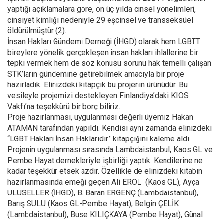
yaptığı açıklamalara göre, on üç yılda cinsel yönelimleri,
cinsiyet kimliği nedeniyle 29 eşcinsel ve transseksüel
öldürülmüştür (2).
İnsan Hakları Gündemi Derneği (İHGD) olarak hem LGBTT
bireylere yönelik gerçekleşen insan hakları ihlallerine bir
tepki vermek hem de söz konusu sorunu hak temelli çalışan
STK’ların gündemine getirebilmek amacıyla bir proje
hazırladık. Elinizdeki kitapçık bu projenin ürünüdür. Bu
vesileyle projemizi destekleyen Finlandiya’daki KIOS
Vakfı’na teşekkürü bir borç biliriz.
Proje hazırlanması, uygulanması değerli üyemiz Hakan
ATAMAN tarafından yapıldı. Kendisi aynı zamanda elinizdeki
“LGBT Hakları İnsan Haklarıdır” kitapçığını kaleme aldı.
Projenin uygulanması sırasında Lambdaistanbul, Kaos GL ve
Pembe Hayat dernekleriyle işbirliği yaptık. Kendilerine ne
kadar teşekkür etsek azdır. Özellikle de elinizdeki kitabın
hazırlanmasında emeği geçen Ali EROL (Kaos GL), Ayça
ULUSELLER (İHGD), B. Baran ERGENÇ (Lambdaistanbul),
Barış SULU (Kaos GL-Pembe Hayat), Belgin ÇELİK
(Lambdaistanbul), Buse KILIÇKAYA (Pembe Hayat), Günal