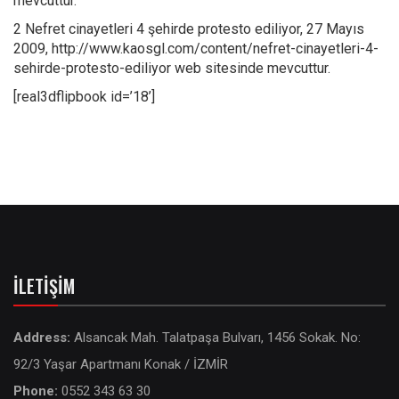
mevcuttur.
2 Nefret cinayetleri 4 şehirde protesto ediliyor, 27 Mayıs
2009, http://www.kaosgl.com/content/nefret-cinayetleri-4-
sehirde-protesto-ediliyor web sitesinde mevcuttur.
[real3dflipbook id=’18’]
İLETIŞIM
Address:
Alsancak Mah. Talatpaşa Bulvarı, 1456 Sokak. No:
92/3 Yaşar Apartmanı Konak / İZMİR
Phone:
0552 343 63 30