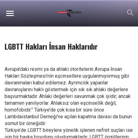
LGBTT Hakları İnsan Haklarıdır
Avrupa’daki resmi ya da ahlaki otoritelerin Avrupa İnsan
Hakları Sözleşmesi’nin eşcinsellere uygulanmıyormuş gibi
davranmaları kabul edilemez. Ayrımcılık yapanlar
davranışlarını haklı göstermek için sık sık ahlaki değerlere
başvurmaktadır. Ahlaki değerleri savunmak çok iyidir; ancak
tamamen yanılıyorlar. Ahlaksız olan eşcinsellik değil,
homofobidir.” Türkiye’de çok kısa bir süre önce
Lambdaistanbul Derneği’ne açılan kapatma davası da bunun
somut bir örneğidir.
Türkiye’de LGBTT bireylere yönelik işlenen nefret suçları ise
işin bir başka boyutunu oluşturmaktadır. LGBTT örgütlerinin