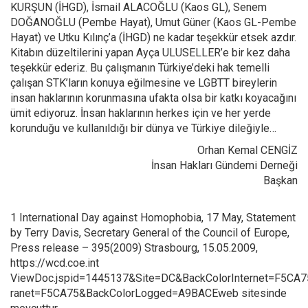
KURŞUN (İHGD), İsmail ALACOĞLU (Kaos GL), Senem
DOĞANOĞLU (Pembe Hayat), Umut Güner (Kaos GL-Pembe
Hayat) ve Utku Kılınç’a (İHGD) ne kadar teşekkür etsek azdır.
Kitabın düzeltilerini yapan Ayça ULUSELLER’e bir kez daha
teşekkür ederiz. Bu çalışmanın Türkiye’deki hak temelli
çalışan STK’ların konuya eğilmesine ve LGBTT bireylerin
insan haklarının korunmasına ufakta olsa bir katkı koyacağını
ümit ediyoruz. İnsan haklarının herkes için ve her yerde
korunduğu ve kullanıldığı bir dünya ve Türkiye dileğiyle…
Orhan Kemal CENGİZ
İnsan Hakları Gündemi Derneği
Başkan
1 International Day against Homophobia, 17 May, Statement
by Terry Davis, Secretary General of the Council of Europe,
Press release – 395(2009) Strasbourg, 15.05.2009,
https://wcd.coe.int
ViewDoc.jspid=1445137&Site=DC&BackColorInternet=F5CA7
ranet=F5CA75&BackColorLogged=A9BACEweb sitesinde