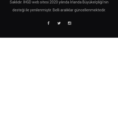
Saklıdır. İHGD web sitesi 2020 yılında İrlanda Büyükelçiliği'nin
desteği ile yenilenmiştir. Belli aralıklar güncellenmektedir.