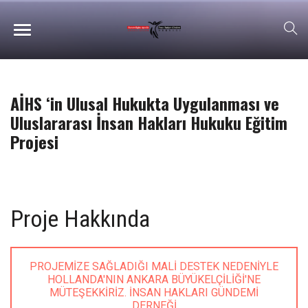
AİHS ‘in Ulusal Hukukta Uygulanması ve
Uluslararası İnsan Hakları Hukuku Eğitim
Projesi
Proje Hakkında
PROJEMIZE SAĞLADIĞI MALI DESTEK NEDENIYLE
HOLLANDA'NIN ANKARA BÜYÜKELÇILIĞI'NE
MÜTEŞEKKIRIZ. İNSAN HAKLARI GÜNDEMI
DERNEĞI