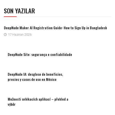
SON YAZILAR
DeepNude Maker AI Registration Guide: How to Sign Up in Bangladesh
17 Haziran 2026
DeepNude Site: segurança e confiabilidade
DeepNude IA: desglose de beneficios,
precios y casos de uso en México
Možnosti svlékacích aplikací – přehled a
výběr