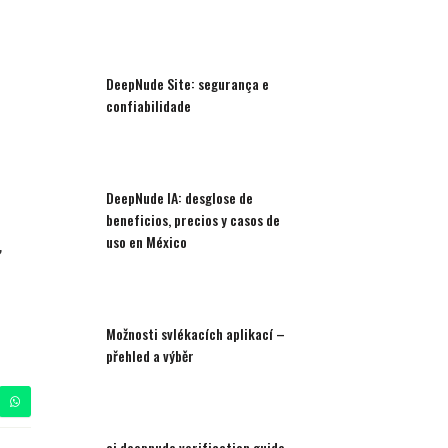
DeepNude Site: segurança e
confiabilidade
DeepNude IA: desglose de
beneficios, precios y casos de
uso en México
,
Možnosti svlékacích aplikací –
přehled a výběr
ai deepnude verification guide