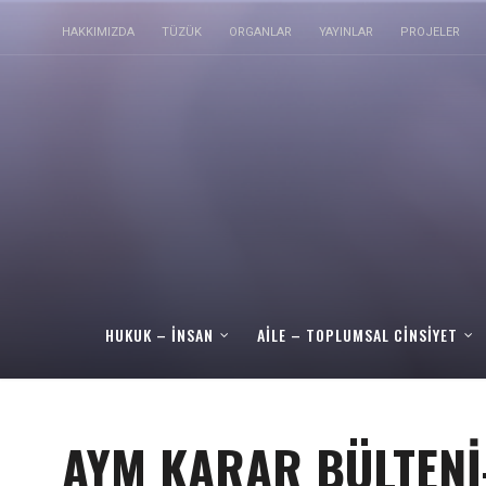
HAKKIMIZDA
TÜZÜK
ORGANLAR
YAYINLAR
PROJELER
HUKUK – İNSAN
AILE – TOPLUMSAL CINSIYET
AYM KARAR BÜLTENİ-