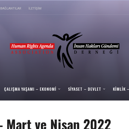
BAĞLANTILAR
İLETIŞIM
ÇALIŞMA YAŞAMI – EKONOMI
SIYASET – DEVLET
KIMLIK 
 Mart ve Nisan 2022