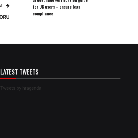
st
for UK users – ensure legal
compliance
PORU
LATEST TWEETS
Tweets by hragenda