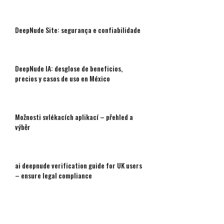
DeepNude Site: segurança e confiabilidade
DeepNude IA: desglose de beneficios,
precios y casos de uso en México
Možnosti svlékacích aplikací – přehled a
výběr
ai deepnude verification guide for UK users
– ensure legal compliance