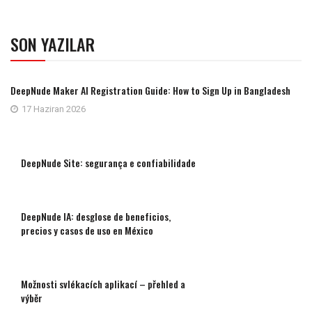
SON YAZILAR
DeepNude Maker AI Registration Guide: How to Sign Up in Bangladesh
17 Haziran 2026
DeepNude Site: segurança e confiabilidade
DeepNude IA: desglose de beneficios,
precios y casos de uso en México
Možnosti svlékacích aplikací – přehled a
výběr