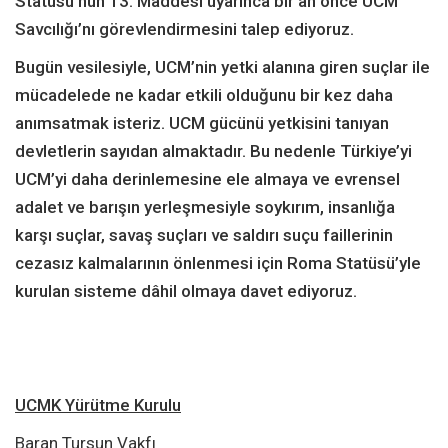
Statüsü’nün 13. Maddesi uyarınca bir an önce UCM
Savcılığı’nı görevlendirmesini talep ediyoruz.
Bugün vesilesiyle, UCM’nin yetki alanına giren suçlar ile
mücadelede ne kadar etkili olduğunu bir kez daha
anımsatmak isteriz. UCM gücünü yetkisini tanıyan
devletlerin sayıdan almaktadır. Bu nedenle Türkiye’yi
UCM’yi daha derinlemesine ele almaya ve evrensel
adalet ve barışın yerleşmesiyle soykırım, insanlığa
karşı suçlar, savaş suçları ve saldırı suçu faillerinin
cezasız kalmalarının önlenmesi için Roma Statüsü’yle
kurulan sisteme dâhil olmaya davet ediyoruz.
UCMK Yürütme Kurulu
Baran Tursun Vakfı