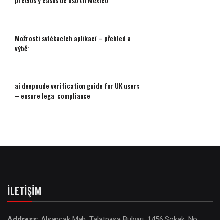
precios y casos de uso en México
Možnosti svlékacích aplikací – přehled a
výběr
ai deepnude verification guide for UK users
– ensure legal compliance
İLETIŞIM
Address:
Alsancak Mah. Talatpaşa Bulvarı, 1456 Sokak. No: