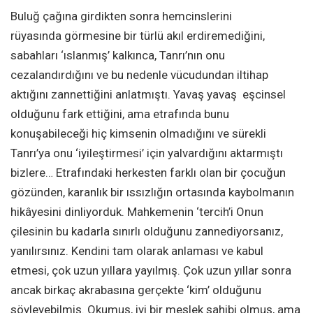
Buluğ çağına girdikten sonra hemcinslerini
rüyasında görmesine bir türlü akıl erdiremediğini,
sabahları ‘ıslanmış’ kalkınca, Tanrı’nın onu
cezalandırdığını ve bu nedenle vücudundan iltihap
aktığını zannettiğini anlatmıştı. Yavaş yavaş eşcinsel
olduğunu fark ettiğini, ama etrafında bunu
konuşabileceği hiç kimsenin olmadığını ve sürekli
Tanrı’ya onu ‘iyileştirmesi’ için yalvardığını aktarmıştı
bizlere… Etrafındaki herkesten farklı olan bir çocuğun
gözünden, karanlık bir ıssızlığın ortasında kaybolmanın
hikâyesini dinliyorduk. Mahkemenin ‘tercih’i Onun
çilesinin bu kadarla sınırlı olduğunu zannediyorsanız,
yanılırsınız. Kendini tam olarak anlaması ve kabul
etmesi, çok uzun yıllara yayılmış. Çok uzun yıllar sonra
ancak birkaç akrabasına gerçekte ‘kim’ olduğunu
söyleyebilmiş. Okumuş, iyi bir meslek sahibi olmuş, ama