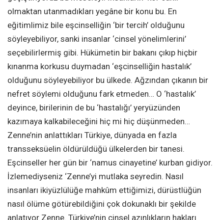
olmaktan utanmadıkları yegâne bir konu bu. En
eğitimlimiz bile eşcinselliğin ‘bir tercih’ olduğunu
söyleyebiliyor, sanki insanlar ‘cinsel yönelimlerini’
seçebilirlermiş gibi. Hükümetin bir bakanı çıkıp hiçbir
kınanma korkusu duymadan ‘eşcinselliğin hastalık’
olduğunu söyleyebiliyor bu ülkede. Ağzından çıkanın bir
nefret söylemi olduğunu fark etmeden… O ‘hastalık’
deyince, birilerinin de bu ‘hastalığı’ yeryüzünden
kazımaya kalkabileceğini hiç mi hiç düşünmeden…
Zenne’nin anlattıkları Türkiye, dünyada en fazla
transseksüelin öldürüldüğü ülkelerden bir tanesi.
Eşcinseller her gün bir ‘namus cinayetine’ kurban gidiyor.
İzlemediyseniz ‘Zenne’yi mutlaka seyredin. Nasıl
insanları ikiyüzlülüğe mahkûm ettiğimizi, dürüstlüğün
nasıl ölüme götürebildiğini çok dokunaklı bir şekilde
anlatıyor Zenne. Türkiye’nin cinsel azınlıkların hakları