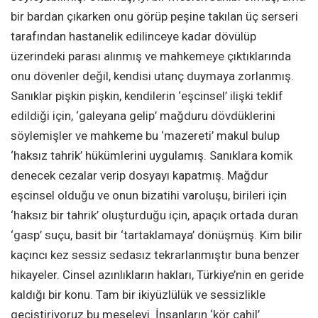
bir bardan çıkarken onu görüp peşine takılan üç serseri
tarafından hastanelik edilinceye kadar dövülüp
üzerindeki parası alınmış ve mahkemeye çıktıklarında
onu dövenler değil, kendisi utanç duymaya zorlanmış.
Sanıklar pişkin pişkin, kendilerin ‘eşcinsel’ ilişki teklif
edildiği için, ‘galeyana gelip’ mağduru dövdüklerini
söylemişler ve mahkeme bu ‘mazereti’ makul bulup
‘haksız tahrik’ hükümlerini uygulamış. Sanıklara komik
denecek cezalar verip dosyayı kapatmış. Mağdur
eşcinsel olduğu ve onun bizatihi varoluşu, birileri için
‘haksız bir tahrik’ oluşturduğu için, apaçık ortada duran
‘gasp’ suçu, basit bir ‘tartaklamaya’ dönüşmüş. Kim bilir
kaçıncı kez sessiz sedasız tekrarlanmıştır buna benzer
hikayeler. Cinsel azınlıkların hakları, Türkiye’nin en geride
kaldığı bir konu. Tam bir ikiyüzlülük ve sessizlikle
geçiştiriyoruz bu meseleyi. İnsanların ‘kör cahil’