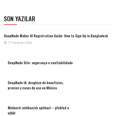
SON YAZILAR
DeepNude Maker AI Registration Guide: How to Sign Up in Bangladesh
17 Haziran 2026
DeepNude Site: segurança e confiabilidade
DeepNude IA: desglose de beneficios,
precios y casos de uso en México
Možnosti svlékacích aplikací – přehled a
výběr