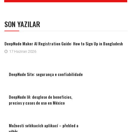
SON YAZILAR
DeepNude Maker AI Registration Guide: How to Sign Up in Bangladesh
17 Haziran 2026
DeepNude Site: segurança e confiabilidade
DeepNude IA: desglose de beneficios,
precios y casos de uso en México
Možnosti svlékacích aplikací – přehled a
výběr