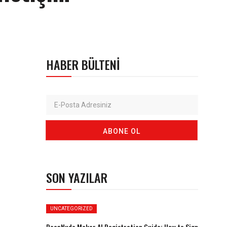
HABER BÜLTENI
SON YAZILAR
UNCATEGORIZED
DeepNude Maker AI Registration Guide: How to Sign