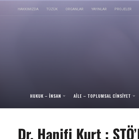
HAKKIMIZDA
TÜZÜK
ORGANLAR
YAYINLAR
PROJELER
HUKUK – İNSAN
AILE – TOPLUMSAL CINSIYET
Dr. Hanifi Kurt : STÖ