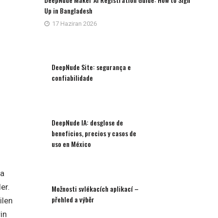
Up in Bangladesh
17 Haziran 2026
DeepNude Site: segurança e
confiabilidade
DeepNude IA: desglose de
beneficios, precios y casos de
uso en México
da
er.
Možnosti svlékacích aplikací –
přehled a výběr
ilen
rin