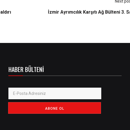
Next po
aldırı
İzmir Ayrımcılık Karşıtı Ağ Bülteni 3. S
HABER BÜLTENI