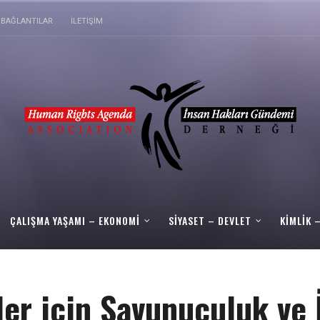
BAĞLANTILAR
İLETIŞIM
ÇALIŞMA YAŞAMI – EKONOMI
SIYASET – DEVLET
KIMLIK 
’ler için Savunuculuk ve 