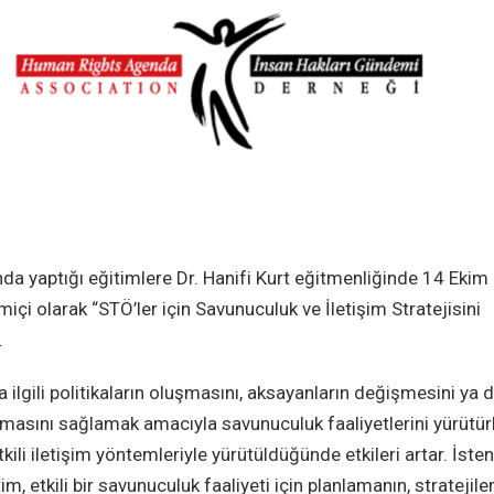
da yaptığı eğitimlere Dr. Hanifi Kurt eğitmenliğinde 14 Ekim
i olarak “STÖ’ler için Savunuculuk ve İletişim Stratejisini
.
la ilgili politikaların oluşmasını, aksayanların değişmesini ya 
nmasını sağlamak amacıyla savunuculuk faaliyetlerini yürütürl
 etkili iletişim yöntemleriyle yürütüldüğünde etkileri artar. İsten
im, etkili bir savunuculuk faaliyeti için planlamanın, stratejile