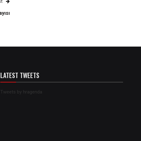
st
ayısı
LATEST TWEETS
Tweets by hragenda