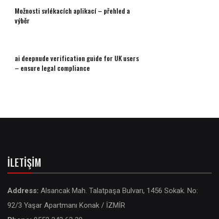
Možnosti svlékacích aplikací – přehled a
výběr
ai deepnude verification guide for UK users
– ensure legal compliance
İLETIŞIM
Address:
Alsancak Mah. Talatpaşa Bulvarı, 1456 Sokak. No:
92/3 Yaşar Apartmanı Konak / İZMİR