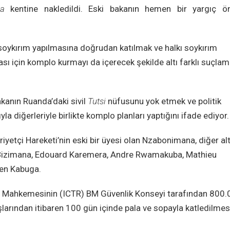
ha
kentine nakledildi. Eski bakanın hemen bir yargıç ö
soykırım yapılmasına doğrudan katılmak ve halkı soykırım
ı için komplo kurmayı da içerecek şekilde altı farklı suçlam
kanın Ruanda’daki sivil
Tutsi
nüfusunu yok etmek ve politik
a diğerleriyle birlikte komplo planları yaptığını ifade ediyor.
yetçi Hareketi’nin eski bir üyesi olan Nzabonimana, diğer alt
tin Bizimana, Edouard Karemera, Andre Rwamakuba, Mathieu
ien Kabuga.
rı Mahkemesinin (ICTR) BM Güvenlik Konseyi tarafından 800
aşlarından itibaren 100 gün içinde pala ve sopayla katledilmes