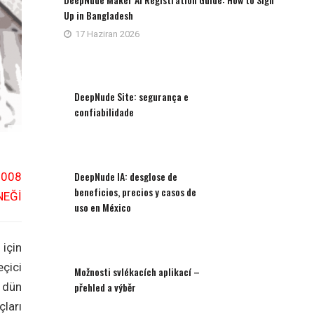
Up in Bangladesh
17 Haziran 2026
DeepNude Site: segurança e
confiabilidade
DeepNude IA: desglose de
2008
beneficios, precios y casos de
NEĞİ
uso en México
için
çici
Možnosti svlékacích aplikací –
 dün
přehled a výběr
ları