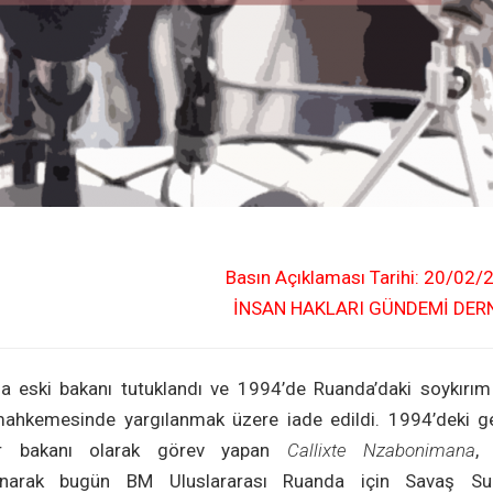
Basın Açıklaması Tarihi: 20/02/
İNSAN HAKLARI GÜNDEMİ DER
eski bakanı tutuklandı ve 1994’de Ruanda’daki soykırım 
ahkemesinde yargılanmak üzere iade edildi. 1994’deki ge
or bakanı olarak görev yapan
Callixte Nzabonimana
,
narak bugün BM Uluslararası Ruanda için Savaş Suç