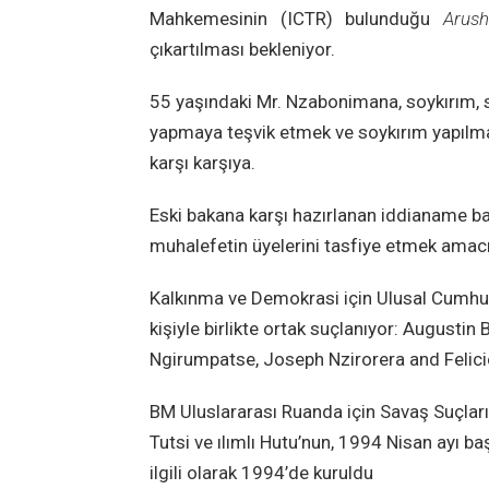
Mahkemesinin (ICTR) bulunduğu
Arus
çıkartılması bekleniyor.
55 yaşındaki Mr. Nzabonimana, soykırım, 
yapmaya teşvik etmek ve soykırım yapılmas
karşı karşıya.
Eski bakana karşı hazırlanan iddianame ba
muhalefetin üyelerini tasfiye etmek amacıyl
Kalkınma ve Demokrasi için Ulusal Cumhuri
kişiyle birlikte ortak suçlanıyor: Augus
Ngirumpatse, Joseph Nzirorera and Felic
BM Uluslararası Ruanda için Savaş Suçla
Tutsi ve ılımlı Hutu’nun, 1994 Nisan ayı b
ilgili olarak 1994’de kuruldu