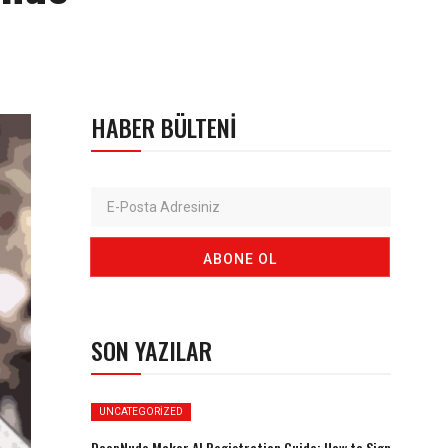
HABER BÜLTENI
SON YAZILAR
UNCATEGORIZED
DeepNude Maker AI Registration Guide: How to Sign