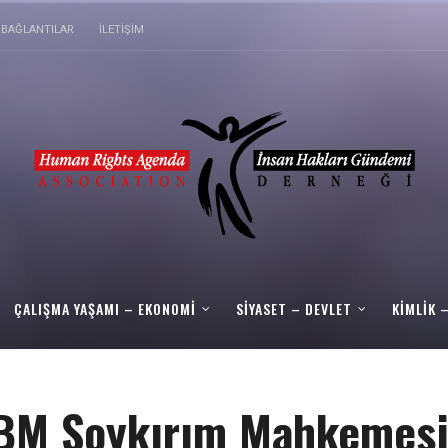
BAĞLANTILAR
İLETIŞIM
ÇALIŞMA YAŞAMI – EKONOMI
SIYASET – DEVLET
KIMLIK 
 BM Soykırım Mahkemes