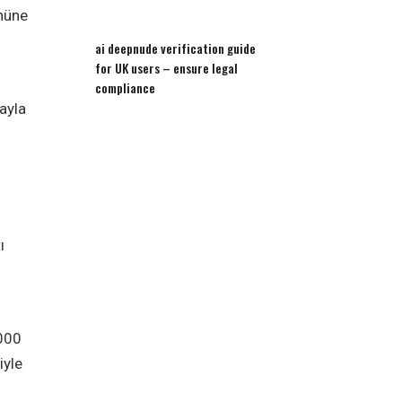
nüne
ai deepnude verification guide
for UK users – ensure legal
compliance
ayla
ı
.000
iyle