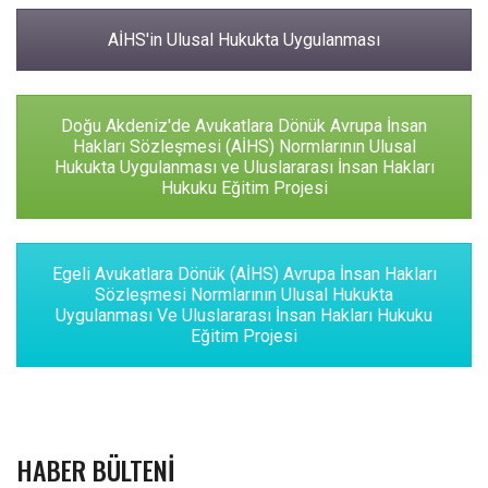
AİHS'in Ulusal Hukukta Uygulanması
Doğu Akdeniz'de Avukatlara Dönük Avrupa İnsan
Hakları Sözleşmesi (AİHS) Normlarının Ulusal
Hukukta Uygulanması ve Uluslararası İnsan Hakları
Hukuku Eğitim Projesi
Egeli Avukatlara Dönük (AİHS) Avrupa İnsan Hakları
Sözleşmesi Normlarının Ulusal Hukukta
Uygulanması Ve Uluslararası İnsan Hakları Hukuku
Eğitim Projesi
HABER BÜLTENI