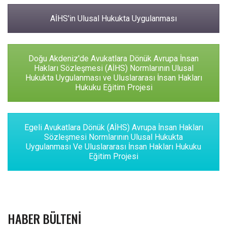
AİHS'in Ulusal Hukukta Uygulanması
Doğu Akdeniz'de Avukatlara Dönük Avrupa İnsan
Hakları Sözleşmesi (AİHS) Normlarının Ulusal
Hukukta Uygulanması ve Uluslararası İnsan Hakları
Hukuku Eğitim Projesi
Egeli Avukatlara Dönük (AİHS) Avrupa İnsan Hakları
Sözleşmesi Normlarının Ulusal Hukukta
Uygulanması Ve Uluslararası İnsan Hakları Hukuku
Eğitim Projesi
HABER BÜLTENI