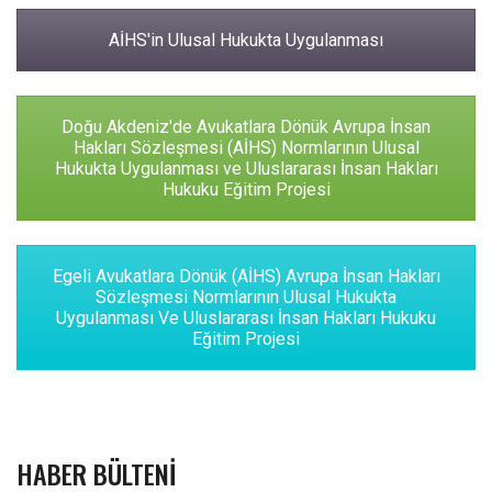
AİHS'in Ulusal Hukukta Uygulanması
Doğu Akdeniz'de Avukatlara Dönük Avrupa İnsan
Hakları Sözleşmesi (AİHS) Normlarının Ulusal
Hukukta Uygulanması ve Uluslararası İnsan Hakları
Hukuku Eğitim Projesi
Egeli Avukatlara Dönük (AİHS) Avrupa İnsan Hakları
Sözleşmesi Normlarının Ulusal Hukukta
Uygulanması Ve Uluslararası İnsan Hakları Hukuku
Eğitim Projesi
HABER BÜLTENI