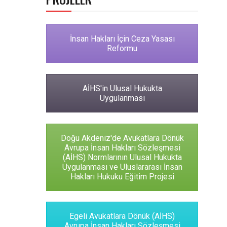
İnsan Hakları İçin Ceza Yasası
Reformu
AİHS'in Ulusal Hukukta
Uygulanması
Doğu Akdeniz'de Avukatlara Dönük
Avrupa İnsan Hakları Sözleşmesi
(AİHS) Normlarının Ulusal Hukukta
Uygulanması ve Uluslararası İnsan
Hakları Hukuku Eğitim Projesi
Egeli Avukatlara Dönük (AİHS)
Avrupa İnsan Hakları Sözleşmesi