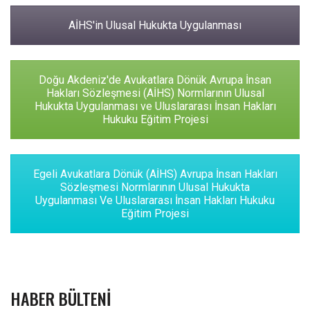
AİHS'in Ulusal Hukukta Uygulanması
Doğu Akdeniz'de Avukatlara Dönük Avrupa İnsan
Hakları Sözleşmesi (AİHS) Normlarının Ulusal
Hukukta Uygulanması ve Uluslararası İnsan Hakları
Hukuku Eğitim Projesi
Egeli Avukatlara Dönük (AİHS) Avrupa İnsan Hakları
Sözleşmesi Normlarının Ulusal Hukukta
Uygulanması Ve Uluslararası İnsan Hakları Hukuku
Eğitim Projesi
HABER BÜLTENI