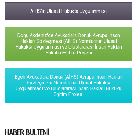
AİHS'in Ulusal Hukukta Uygulanması
Doğu Akdeniz'de Avukatlara Dönük Avrupa İnsan
Hakları Sözleşmesi (AİHS) Normlarının Ulusal
Hukukta Uygulanması ve Uluslararası İnsan Hakları
Hukuku Eğitim Projesi
Egeli Avukatlara Dönük (AİHS) Avrupa İnsan Hakları
Sözleşmesi Normlarının Ulusal Hukukta
Uygulanması Ve Uluslararası İnsan Hakları Hukuku
Eğitim Projesi
HABER BÜLTENI