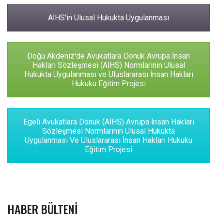
AİHS'in Ulusal Hukukta Uygulanması
Doğu Akdeniz'de Avukatlara Dönük Avrupa İnsan
Hakları Sözleşmesi (AİHS) Normlarının Ulusal
Hukukta Uygulanması ve Uluslararası İnsan Hakları
Hukuku Eğitim Projesi
Egeli Avukatlara Dönük (AİHS) Avrupa İnsan Hakları
Sözleşmesi Normlarının Ulusal Hukukta
Uygulanması Ve Uluslararası İnsan Hakları Hukuku
Eğitim Projesi
HABER BÜLTENI