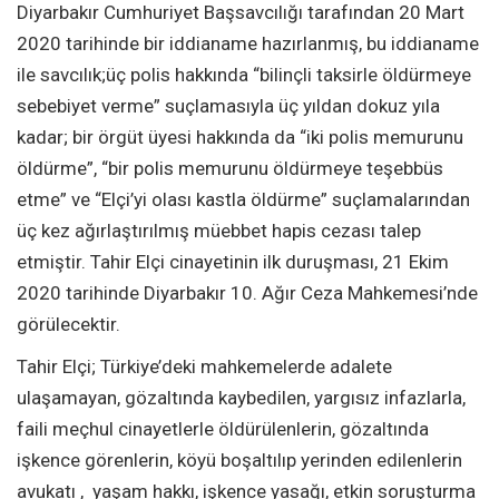
Diyarbakır Cumhuriyet Başsavcılığı tarafından 20 Mart
2020 tarihinde bir iddianame hazırlanmış, bu iddianame
ile savcılık;üç polis hakkında “bilinçli taksirle öldürmeye
sebebiyet verme” suçlamasıyla üç yıldan dokuz yıla
kadar; bir örgüt üyesi hakkında da “iki polis memurunu
öldürme”, “bir polis memurunu öldürmeye teşebbüs
etme” ve “Elçi’yi olası kastla öldürme” suçlamalarından
üç kez ağırlaştırılmış müebbet hapis cezası talep
etmiştir. Tahir Elçi cinayetinin ilk duruşması, 21 Ekim
2020 tarihinde Diyarbakır 10. Ağır Ceza Mahkemesi’nde
görülecektir.
Tahir Elçi; Türkiye’deki mahkemelerde adalete
ulaşamayan, gözaltında kaybedilen, yargısız infazlarla,
faili meçhul cinayetlerle öldürülenlerin, gözaltında
işkence görenlerin, köyü boşaltılıp yerinden edilenlerin
avukatı , yaşam hakkı, işkence yasağı, etkin soruşturma