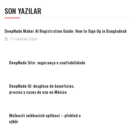
SON YAZILAR
DeepNude Maker AI Registration Guide: How to Sign Up in Bangladesh
17 Haziran 2026
DeepNude Site: segurança e confiabilidade
DeepNude IA: desglose de beneficios,
precios y casos de uso en México
Možnosti svlékacích aplikací – přehled a
výběr