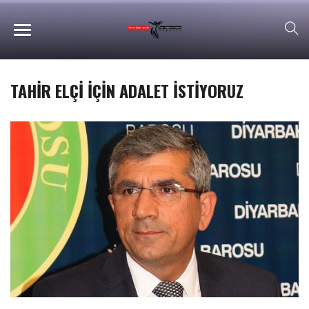
TAHİR ELÇİ İÇİN ADALET İSTİYORUZ