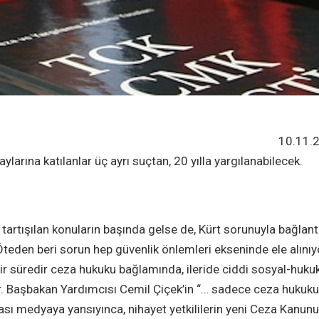
10.11.
ylarına katılanlar üç ayrı suçtan, 20 yılla yargılanabilecek.
 tartışılan konuların başında gelse de, Kürt sorunuyla bağlantı
teden beri sorun hep güvenlik önlemleri ekseninde ele alınıy
Bir süredir ceza hukuku bağlamında, ileride ciddi sosyal-hukuk
. Başbakan Yardımcısı Cemil Çiçek’in “… sadece ceza hukuku 
ı medyaya yansıyınca, nihayet yetkililerin yeni Ceza Kanunu