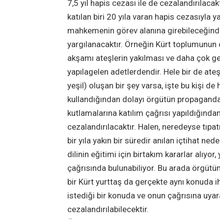
7,5 yıl hapis cezası ile de cezalandırılaca
katılan biri 20 yıla varan hapis cezasıyla y
mahkemenin görev alanına girebileceğinde
yargılanacaktır. Örneğin Kürt toplumunun
akşamı ateşlerin yakılması ve daha çok ge
yapılagelen adetlerdendir. Hele bir de ateş
yeşil) oluşan bir şey varsa, işte bu kişi 
kullandığından dolayı örgütün propagand
kutlamalarına katılım çağrısı yapıldığından
cezalandırılacaktır. Halen, neredeyse tıp
bir yıla yakın bir süredir anılan içtihat ne
dilinin eğitimi için birtakım kararlar alıyo
çağrısında bulunabiliyor. Bu arada örgütün
bir Kürt yurttaş da gerçekte aynı konuda i
istediği bir konuda ve onun çağrısına uyara
cezalandırılabilecektir.