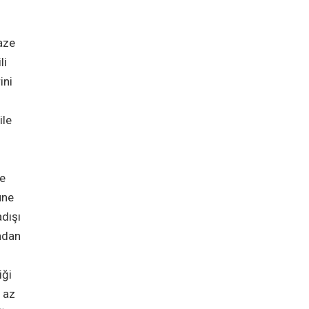
aze
li
ini
ile
ve
üne
adışı
ından
iği
n az