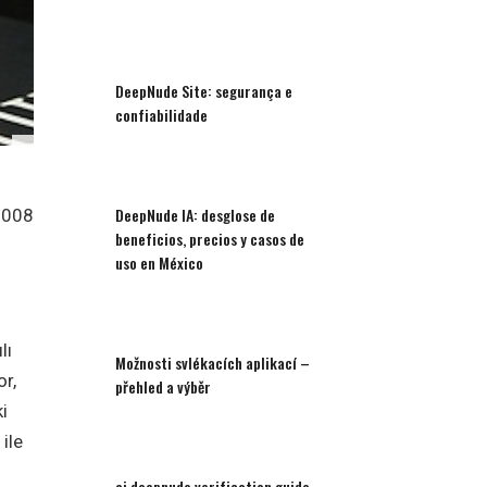
DeepNude Site: segurança e
confiabilidade
DeepNude IA: desglose de
2008
beneficios, precios y casos de
uso en México
lı
Možnosti svlékacích aplikací –
or,
přehled a výběr
i
ile
ai deepnude verification guide