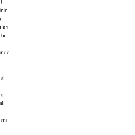
üt
inin
a
ları
 bu
rinde
lal
ne
lı
 mı