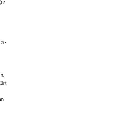
iğe
zı-
n,
Kürt
an
n