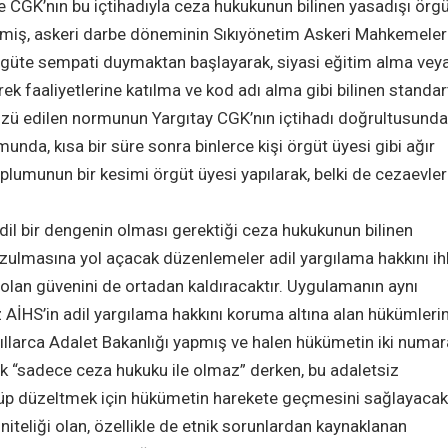
CGK’nın bu içtihadıyla ceza hukukunun bilinen yasadışı örg
ilmiş, askeri darbe döneminin Sıkıyönetim Askeri Mahkemeler
örgüte sempati duymaktan başlayarak, siyasi eğitim alma vey
ek faaliyetlerine katılma ve kod adı alma gibi bilinen standart
özü edilen normunun Yargıtay CGK’nın içtihadı doğrultusunda
da, kısa bir süre sonra binlerce kişi örgüt üyesi gibi ağır
oplumunun bir kesimi örgüt üyesi yapılarak, belki de cezaevle
il bir dengenin olması gerektiği ceza hukukunun bilinen
ozulmasına yol açacak düzenlemeler adil yargılama hakkını ih
 olan güvenini de ortadan kaldıracaktır. Uygulamanın aynı
İHS’in adil yargılama hakkını koruma altına alan hükümleri
llarca Adalet Bakanlığı yapmış ve halen hükümetin iki numara
k “sadece ceza hukuku ile olmaz” derken, bu adaletsiz
rüp düzeltmek için hükümetin harekete geçmesini sağlayacak
iteliği olan, özellikle de etnik sorunlardan kaynaklanan