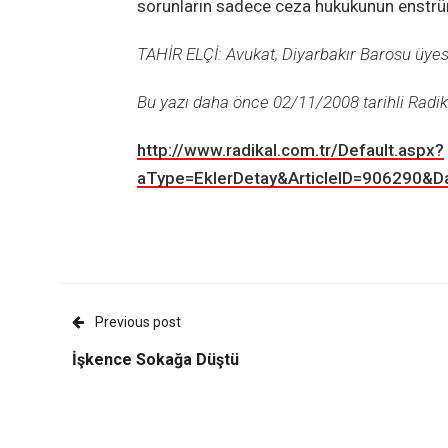
sorunların sadece ceza hukukunun enstrü
TAHİR ELÇİ: Avukat, Diyarbakır Barosu üyes
Bu yazı daha önce
02/11/2008 tarihli Radika
http://www.radikal.com.tr/Default.aspx?
aType=EklerDetay&ArticleID=906290&D
Previous post
İşkence Sokağa Düştü