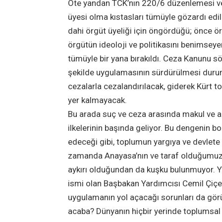
Öte yandan TCK’nın 220/6 düzenlemesi ve 
üyesi olma kıstasları tümüyle gözardı ed
dahi örgüt üyeliği için öngördüğü; önce 
örgütün ideoloji ve politikasını benimseyer
tümüyle bir yana bırakıldı. Ceza Kanunu s
şekilde uygulamasının sürdürülmesi durumun
cezalarla cezalandırılacak, giderek Kürt t
yer kalmayacak.
Bu arada suç ve ceza arasında makul ve ad
ilkelerinin başında geliyor. Bu dengenin b
edeceği gibi, toplumun yargıya ve devlete
zamanda Anayasa’nın ve taraf olduğumuz A
aykırı olduğundan da kuşku bulunmuyor. Yı
ismi olan Başbakan Yardımcısı Cemil Çiçe
uygulamanın yol açacağı sorunları da gö
acaba? Dünyanın hiçbir yerinde toplumsal n