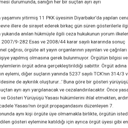
lmesi durumunda, sanığın her bir suçtan ayrı ayrı
 yaşamını yitirmiş 11 PKK üyesinin Diyarbakır’da yapılan cen
re illere de sirayet ederek birkaç gün süren gösterilerle ilgi
yukarıda anılan hükmüyle ilgili ceza hukukunun yorum ilkeler
nın 2007/9-282 Esas ve 2008/44 karar sayılı kararında sonuç
el çağrısı, örgüte ait yayın organlarının yayınları ve çağrıları 
 kişiye yapılmış olmasına gerek bulunmuyor. Örgütün bilgisi ve
ylemlerin örgüt adına gerçekleştirildiği sabittir. Örgüt adına
ğın eylemi, diğer suçların yanında 5237 sayılı TCK’nın 314/3 
sine de aykırılık oluşturur…’ Buna göre bir gösteri yürüyüş
 suçtan ayrı ayrı yargılanacak ve cezalandırılacaktır. Önce yas
ntı ve Gösteri Yürüyüşü Yasası hükümlerini ihlal etmekten, ard
ücadele Yasası’nın örgüt propagandasını düzenleyen 7.
nunda aynı kişi örgüte üye olmamakla birlikte, örgütün isted
len gösteri eylemine katıldığı için ayrıca örgüt üyesi gibi e