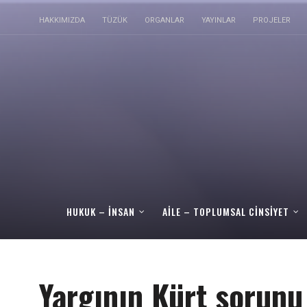
HAKKIMIZDA
TÜZÜK
ORGANLAR
YAYINLAR
PROJELER
HUKUK – İNSAN
AILE – TOPLUMSAL CINSIYET
Yargının Kürt sorun