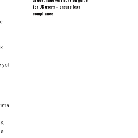
for UK users – ensure legal
compliance
de
k.
 yol
rıma
CK
le