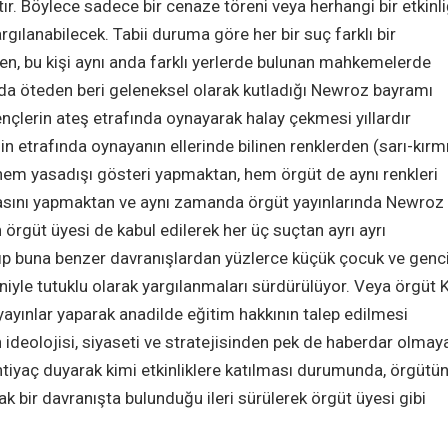
ktır. Böylece sadece bir cenaze töreni veya herhangi bir etkinl
argılanabilecek. Tabii duruma göre her bir suç farklı bir
n, bu kişi aynı anda farklı yerlerde bulunan mahkemelerde
 da öteden beri geleneksel olarak kutladığı Newroz bayramı
nçlerin ateş etrafında oynayarak halay çekmesi yıllardır
in etrafında oynayanın ellerinde bilinen renklerden (sarı-kırmı
de hem yasadışı gösteri yapmaktan, hem örgüt de aynı renkleri
asını yapmaktan ve aynı zamanda örgüt yayınlarında Newroz
 örgüt üyesi de kabul edilerek her üç suçtan ayrı ayrı
atıp buna benzer davranışlardan yüzlerce küçük çocuk ve genci
deniyle tutuklu olarak yargılanmaları sürdürülüyor. Veya örgüt 
r, yayınlar yaparak anadilde eğitim hakkının talep edilmesi
 ideolojisi, siyaseti ve stratejisinden pek de haberdar olmay
htiyaç duyarak kimi etkinliklere katılması durumunda, örgütü
k bir davranışta bulunduğu ileri sürülerek örgüt üyesi gibi