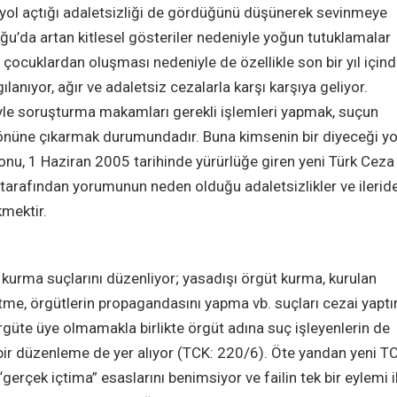
yol açtığı adaletsizliği de gördüğünü düşünerek sevinmeye
oğu’da artan kitlesel gösteriler nedeniyle yoğun tutuklamalar
çocuklardan oluşması nedeniyle de özellikle son bir yıl için
lanıyor, ağır ve adaletsiz cezalarla karşı karşıya geliyor.
yle soruşturma makamları gerekli işlemleri yapmak, suçun
argı önüne çıkarmak durumundadır. Buna kimsenin bir diyeceği yo
onu, 1 Haziran 2005 tarihinde yürürlüğe giren yeni Türk Ceza
tarafından yorumunun neden olduğu adaletsizlikler ve ileride
mektir.
kurma suçlarını düzenliyor; yasadışı örgüt kurma, kurulan
tme, örgütlerin propagandasını yapma vb. suçları cezai yaptı
rgüte üye olmamakla birlikte örgüt adına suç işleyenlerin de
r bir düzenleme de yer alıyor (TCK: 220/6). Öte yandan yeni T
erçek içtima” esaslarını benimsiyor ve failin tek bir eylemi i