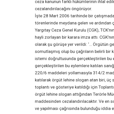
ceza kanunun farklı hükümlerinin ihlal edi
cezalandırılacağını öngörüyor.
İşte 28 Mart 2006 tarihinde bir çatışmada
törenlerinde meydana gelen ve ardından çev
Yargıtay Ceza Genel Kurulu (CGK), TCK’nın 
hayli zorlayan bir karara imza attı. CGK’
olarak şu görüşe yer verildi: ‘… Örgütün gen
somutlaşmış olup bu çağrıların belirli bir
istemi doğrultusunda gerçekleştirilen bu e
gerçekleştirilen bu eylemlere katılan sanı
220/6 maddeleri yollamasıyla 314/2 madde
katılarak örgüt lehine slogan atan biri, üç
toplantı ve gösteriye katıldığı için Topla
örgüt lehine slogan attığından Terörle M
maddesinden cezalandırılacaktır. Ve en so
ve yapılması çağrısında bulunduğu iddia edi