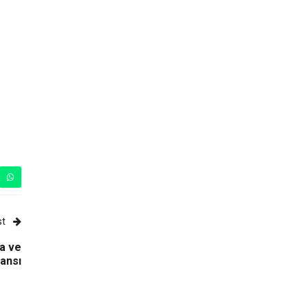
st
ya ve
ansı