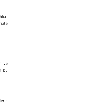
leri
rsite
r ve
er bu
erin