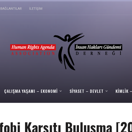
BAĞLANTILAR
İLETIŞIM
ÇALIŞMA YAŞAMI – EKONOMI
SIYASET – DEVLET
KIMLIK 
fobi Karşıtı Buluşma [2