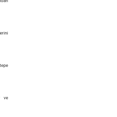
ndan
rini
tepe
r ve