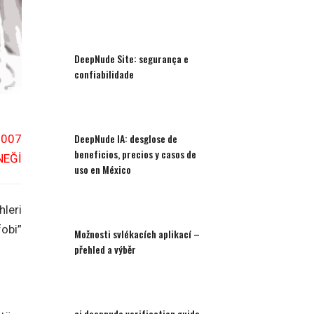
DeepNude Site: segurança e
confiabilidade
DeepNude IA: desglose de
2007
beneficios, precios y casos de
NEĞİ
uso en México
leri
obi”
Možnosti svlékacích aplikací –
přehled a výběr
ai deepnude verification guide