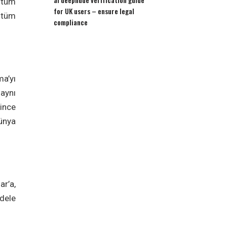
, tüm
for UK users – ensure legal
i tüm
compliance
a’yı
aynı
ince
dünya
r’a,
dele