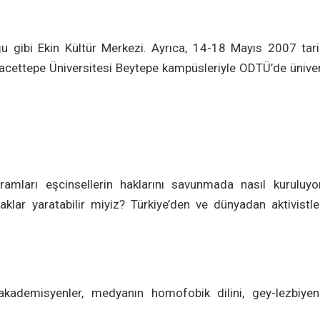
 gibi Ekin Kültür Merkezi. Ayrıca, 14-18 Mayıs 2007 tarih
acettepe Üniversitesi Beytepe kampüsleriyle ODTÜ’de ünive
vramları eşcinsellerin haklarını savunmada nasıl kuruluyo
naklar yaratabilir miyiz? Türkiye’den ve dünyadan aktivistl
kademisyenler, medyanın homofobik dilini, gey-lezbiyenl