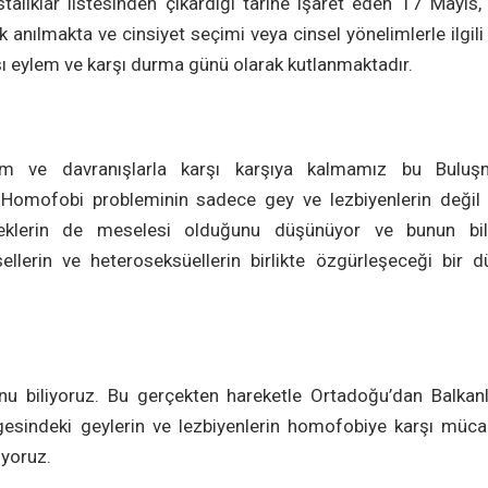
stalıklar listesinden çıkardığı tarihe işaret eden 17 Mayıs
 anılmakta ve cinsiyet seçimi veya cinsel yönelimlerle ilgil
rşı eylem ve karşı durma günü olarak kutlanmaktadır.
m ve davranışlarla karşı karşıya kalmamız bu Buluşm
Homofobi probleminin sadece gey ve lezbiyenlerin değil 
klerin de meselesi olduğunu düşünüyor ve bunun bil
ellerin ve heteroseksüellerin birlikte özgürleşeceği bir 
u biliyoruz. Bu gerçekten hareketle Ortadoğu’dan Balkanla
gesindeki geylerin ve lezbiyenlerin homofobiye karşı müca
iyoruz.