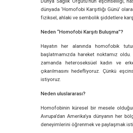
Dünya Sağlık Örgütü’nün eşcinselliği, ha
dünyada ‘Homofobi Karşıtlığı Günü’ olarak
fiziksel, ahlaki ve sembolik şiddetlere ka
Neden “Homofobi Karşıtı Buluşma”?
Hayatın her alanında homofobik tutu
başlatmamızda hareket noktamız oldu. 
zamanda heteroseksüel kadın ve erke
çıkarılmasını hedefliyoruz. Çünkü eşcins
istiyoruz.
Neden uluslararası?
Homofobinin küresel bir mesele olduğun
Avrupa’dan Amerika’ya dünyanın her böl
deneyimlerini öğrenmek ve paylaşmak ist