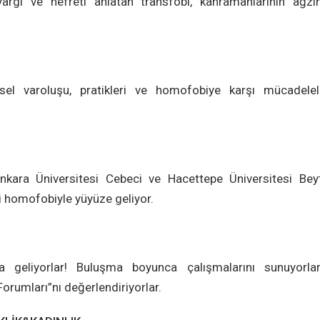
yargı ve nefreti anlatan transfobi, kahramanlarının ağzı
sel varoluşu, pratikleri ve homofobiye karşı mücadelele
nkara Üniversitesi Cebeci ve Hacettepe Üniversitesi Bey
i homofobiyle yüyüze geliyor.
a geliyorlar! Buluşma boyunca çalışmalarını sunuyorla
orumları”nı değerlendiriyorlar.