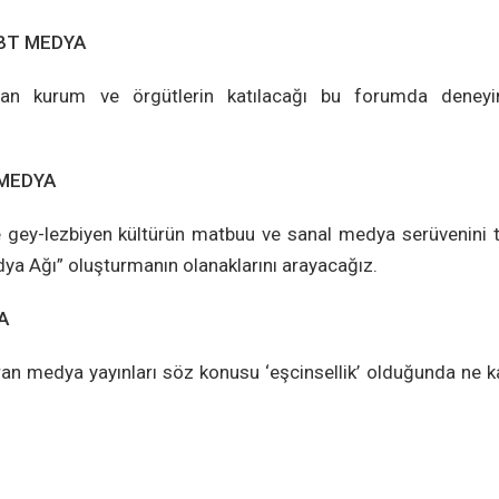
BT MEDYA
apan kurum ve örgütlerin katılacağı bu forumda deneyi
 MEDYA
nde gey-lezbiyen kültürün matbuu ve sanal medya serüvenini 
a Ağı” oluşturmanın olanaklarını arayacağız.
A
uran medya yayınları söz konusu ‘eşcinsellik’ olduğunda ne 