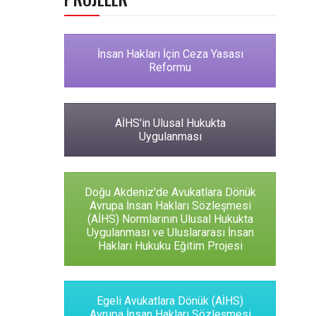
İnsan Hakları İçin Ceza Yasası
Reformu
AİHS'in Ulusal Hukukta
Uygulanması
Doğu Akdeniz'de Avukatlara Dönük
Avrupa İnsan Hakları Sözleşmesi
(AİHS) Normlarının Ulusal Hukukta
Uygulanması ve Uluslararası İnsan
Hakları Hukuku Eğitim Projesi
Egeli Avukatlara Dönük (AİHS)
Avrupa İnsan Hakları Sözleşmesi