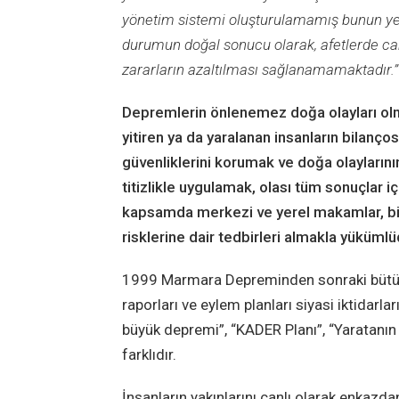
yönetim sistemi oluşturulamamış bunun yer
durumun doğal sonucu olarak, afetlerde can
zararların azaltılması sağlanamamaktadır.”
Depremlerin önlenemez doğa olayları olma
yitiren ya da yaralanan insanların bilanç
güvenliklerini korumak ve doğa olayların
titizlikle uygulamak, olası tüm sonuçlar i
kapsamda merkezi ve yerel makamlar, bil
risklerine dair tedbirleri almakla yükümlü
1999 Marmara Depreminden sonraki bütün 
raporları ve eylem planları siyasi iktidarlar
büyük depremi”, “KADER Planı”, “Yaratanın 
farklıdır.
İnsanların yakınlarını canlı olarak enkazda