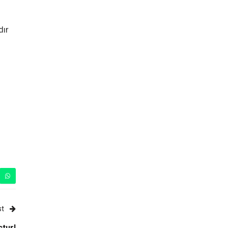
dır
st
çtur!