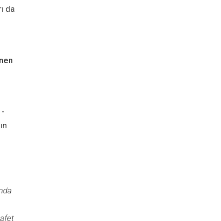
rı da
enen
1-
ın
ında
afet