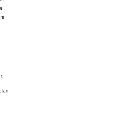
a
ni
r.
olan