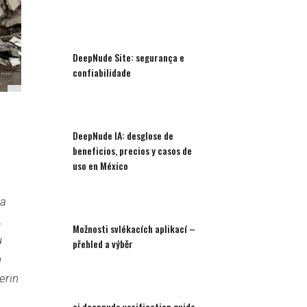
DeepNude Site: segurança e
confiabilidade
DeepNude IA: desglose de
beneficios, precios y casos de
uso en México
la
,
Možnosti svlékacích aplikací –
u
přehled a výběr
n
erin
ai deepnude verification guide