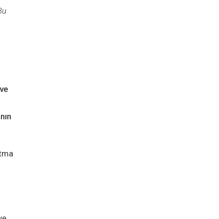
Bu
 ve
nın
ltma
ve