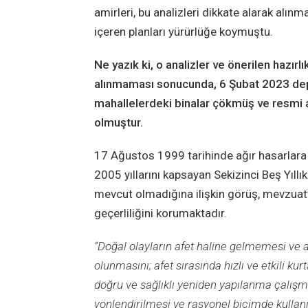
amirleri, bu analizleri dikkate alarak alın
içeren planları yürürlüğe koymuştu.
Ne yazık ki, o analizler ve önerilen hazırl
alınmaması sonucunda, 6 Şubat 2023 dep
mahallelerdeki binalar çökmüş ve resmi 
olmuştur.
17 Ağustos 1999 tarihinde ağır hasarlar
2005 yıllarını kapsayan Sekizinci Beş Yıll
mevcut olmadığına ilişkin görüş, mevzua
geçerliliğini korumaktadır.
“Doğal olayların afet haline gelmemesi ve afe
olunmasını; afet sırasında hızlı ve etkili ku
doğru ve sağlıklı yeniden yapılanma çalışma
yönlendirilmesi ve rasyonel biçimde kullanıl