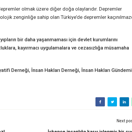
 depremler olmak üzere diğer doğa olaylarıdır. Depremler
olojik zenginliğe sahip olan Türkiye’de depremler kaçınılmaz
yıpların bir daha yaşanmaması için devlet kurumlarını
uzluklara, kayırmacı uygulamalara ve cezasızlığa müsamaha
iyatifi Derneği, İnsan Hakları Derneği, İnsan Hakları Gündemi
Next po
ez!
İşkence insanlığa karşı işlenmiş bir su