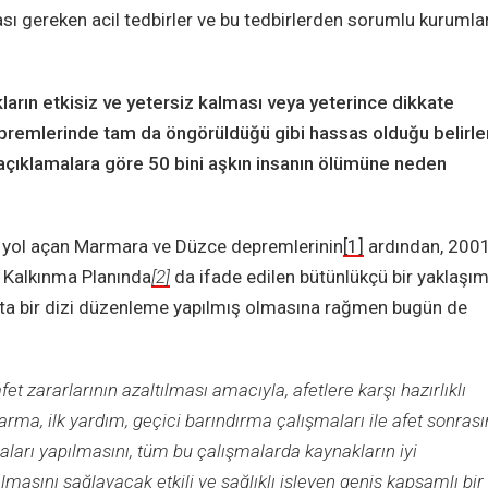
ması gereken acil tedbirler ve bu tedbirlerden sorumlu kurumla
ıkların etkisiz ve yetersiz kalması veya yeterince dikkate
remlerinde tam da öngörüldüğü gibi hassas olduğu belirl
açıklamalara göre 50 bini aşkın insanın ölümüne neden
a yol açan Marmara ve Düzce depremlerinin
[1]
ardından, 200
ık Kalkınma Planında
[2]
da ifade edilen bütünlükçü bir yaklaşım
tta bir dizi düzenleme yapılmış olmasına rağmen bugün de
t zararlarının azaltılması amacıyla, afetlere karşı hazırlıklı
rtarma, ilk yardım, geçici barındırma çalışmaları ile afet sonras
ları yapılmasını, tüm bu çalışmalarda kaynakların iyi
masını sağlayacak etkili ve sağlıklı işleyen geniş kapsamlı bir 