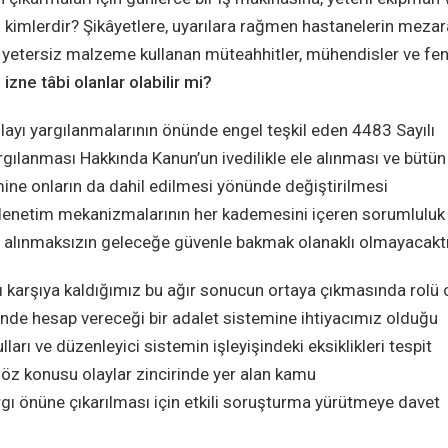
kimlerdir? Şikâyetlere, uyarılara rağmen hastanelerin mezar
etersiz malzeme kullanan müteahhitler, mühendisler ve fen
 izne tâbi olanlar olabilir mi?
dolayı yargılanmalarının önünde engel teşkil eden 4483 Sayılı
gılanması Hakkında Kanun’un ivedilikle ele alınması ve bütün
mine onların da dahil edilmesi yönünde değiştirilmesi
denetim mekanizmalarının her kademesini içeren sorumluluk
 ele alınmaksızın geleceğe güvenle bakmak olanaklı olmayacaktı
 karşıya kaldığımız bu ağır sonucun ortaya çıkmasında rolü 
nde hesap vereceği bir adalet sistemine ihtiyacımız olduğu
lları ve düzenleyici sistemin işleyişindeki eksiklikleri tespit
öz konusu olaylar zincirinde yer alan kamu
yargı önüne çıkarılması için etkili soruşturma yürütmeye davet