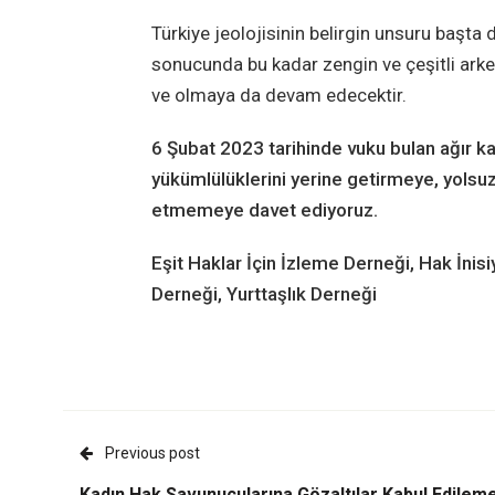
Türkiye jeolojisinin belirgin unsuru başta
sonucunda bu kadar zengin ve çeşitli arke
ve olmaya da devam edecektir.
6 Şubat 2023 tarihinde vuku bulan ağır ka
yükümlülüklerini yerine getirmeye, yols
etmemeye davet ediyoruz.
Eşit Haklar İçin İzleme Derneği, Hak İnis
Derneği, Yurttaşlık Derneği
Previous post
Kadın Hak Savunucularına Gözaltılar Kabul Edilem