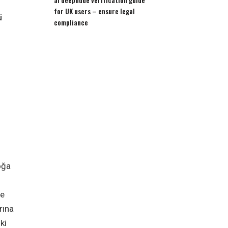
for UK users – ensure legal
ü
compliance
i
oğa
ve
rına
ki