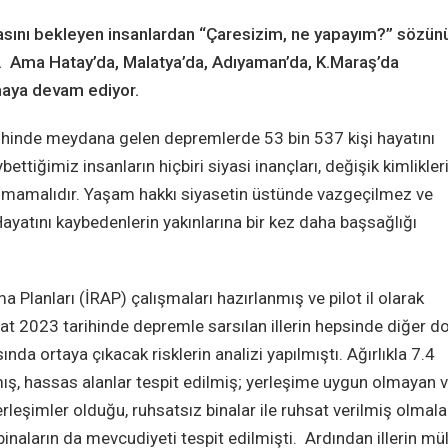
masını bekleyen insanlardan “Çaresizim, ne yapayım?” sözün
. Ama Hatay’da, Malatya’da, Adıyaman’da, K.Maraş’da
maya devam ediyor.
rihinde meydana gelen depremlerde 53 bin 537 kişi hayatını
ettiğimiz insanların hiçbiri siyasi inançları, değişik kimlikler
 alınmamalıdır. Yaşam hakkı siyasetin üstünde vazgeçilmez ve
Hayatını kaybedenlerin yakınlarına bir kez daha başsağlığı
a Planları (İRAP) çalışmaları hazırlanmış ve pilot il olarak
t 2023 tarihinde depremle sarsılan illerin hepsinde diğer d
ında ortaya çıkacak risklerin analizi yapılmıştı. Ağırlıkla 7.4
mış, hassas alanlar tespit edilmiş; yerleşime uygun olmayan 
rleşimler olduğu, ruhsatsız binalar ile ruhsat verilmiş olmala
binaların da mevcudiyeti tespit edilmişti. Ardından illerin mül