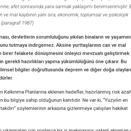
ine, afet sonrasında yara sarmak yaklaşımı benimsenmiştir. 
 ve mal kaybının yanı sıra, ekonomik, toplumsal ve psikolojik
 (paragraf 1987)
sı, devletlerin sorumluluğunu yıkılan binaların ve yaşamını
osunu tutmaya indirgemez. Aksine yurttaşlarının can ve mal
ın birer felakete dönüşmesini önleyici mevzuatı geliştirmek
çin gerekli hazırlıkları yapma yükümlülüğünü öne çıkarır. Bu
imsel bilgiler doğrultusunda deprem ve diğer doğa olayları
dürler.
Kalkınma Planlarına eklenen hedefler, hazırlanmış risk aza
ın bu bilgiye sahip olduğunun kanıtıdır. Ne var ki, “Yüzyılın en
takdiri” söylemlerinin arkasına gizlenmeye çalışılan hakikat
n çıkarmaları için günlerce bir iş makinasına, yeterli ekipman 