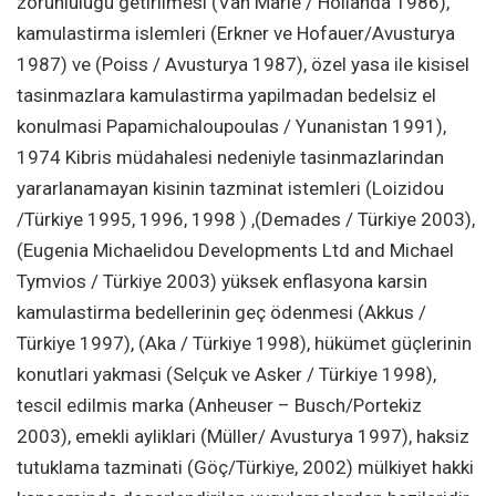
zorunlulugu getirilmesi (Van Marle / Hollanda 1986),
kamulastirma islemleri (Erkner ve Hofauer/Avusturya
1987) ve (Poiss / Avusturya 1987), özel yasa ile kisisel
tasinmazlara kamulastirma yapilmadan bedelsiz el
konulmasi Papamichaloupoulas / Yunanistan 1991),
1974 Kibris müdahalesi nedeniyle tasinmazlarindan
yararlanamayan kisinin tazminat istemleri (Loizidou
/Türkiye 1995, 1996, 1998 ) ,(Demades / Türkiye 2003),
(Eugenia Michaelidou Developments Ltd and Michael
Tymvios / Türkiye 2003) yüksek enflasyona karsin
kamulastirma bedellerinin geç ödenmesi (Akkus /
Türkiye 1997), (Aka / Türkiye 1998), hükümet güçlerinin
konutlari yakmasi (Selçuk ve Asker / Türkiye 1998),
tescil edilmis marka (Anheuser – Busch/Portekiz
2003), emekli ayliklari (Müller/ Avusturya 1997), haksiz
tutuklama tazminati (Göç/Türkiye, 2002) mülkiyet hakki