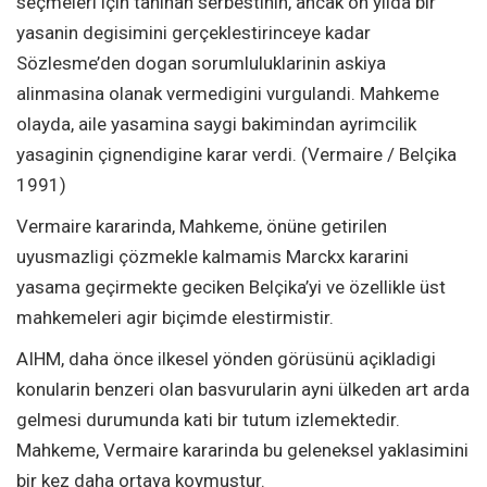
seçmeleri için taninan serbestinin, ancak on yilda bir
yasanin degisimini gerçeklestirinceye kadar
Sözlesme’den dogan sorumluluklarinin askiya
alinmasina olanak vermedigini vurgulandi. Mahkeme
olayda, aile yasamina saygi bakimindan ayrimcilik
yasaginin çignendigine karar verdi. (Vermaire / Belçika
1991)
Vermaire kararinda, Mahkeme, önüne getirilen
uyusmazligi çözmekle kalmamis Marckx kararini
yasama geçirmekte geciken Belçika’yi ve özellikle üst
mahkemeleri agir biçimde elestirmistir.
AIHM, daha önce ilkesel yönden görüsünü açikladigi
konularin benzeri olan basvurularin ayni ülkeden art arda
gelmesi durumunda kati bir tutum izlemektedir.
Mahkeme, Vermaire kararinda bu geleneksel yaklasimini
bir kez daha ortaya koymustur.