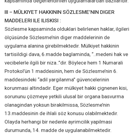
kapsaminda degerlendirilen uygulamalardan bazilaridir.
III – MÜLKIYET HAKKININ SÖZLESME’NIN DIGER
MADDELERI ILE ILISKISI :
Sözlesme kapsaminda olduklari belirlenen haklar, ilgileri
ölçüsünde Sözlesme’nin diger maddelerinin de
uygulama alanina girebilmektedir. Mülkiyet hakkinin
tartisildigi dava, 6.madde baglaminda, “..medeni hak ve
vecibelerle ilgili bir niza..”dir. Böylece hem 1 Numarali
Protokol’ün 1 maddesinin, hem de Sözlesme’nin 6.
maddesindeki “adil yargilanma” güvencelerinin
korunmasi altindadir. Eger mülkiyet hakki çignenen kisi,
sorununu çözmeye yetkili ulusal bir organa basvurma
olanagindan yoksun birakilmissa, Sözlesme’nin
13.maddesinin de ihlali söz konusu olabilmektedir.
Olayda herhangi bir nedenle ayrimcilik yapilmasi
durumunda, 14. madde de uygulanabilmektedir.