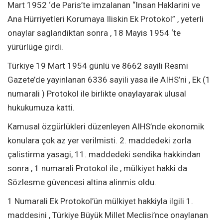
Mart 1952 ‘de Paris’te imzalanan “Insan Haklarini ve
Ana Hürriyetleri Korumaya Iliskin Ek Protokol” , yeterli
onaylar saglandiktan sonra , 18 Mayis 1954 ‘te
yürürlüge girdi.
Türkiye 19 Mart 1954 günlü ve 8662 sayili Resmi
Gazete’de yayinlanan 6336 sayili yasa ile AIHS’ni , Ek (1
numarali ) Protokol ile birlikte onaylayarak ulusal
hukukumuza katti.
Kamusal özgürlükleri düzenleyen AIHS’nde ekonomik
konulara çok az yer verilmisti. 2. maddedeki zorla
çalistirma yasagi, 11. maddedeki sendika hakkindan
sonra , 1 numarali Protokol ile , mülkiyet hakki da
Sözlesme güvencesi altina alinmis oldu.
1 Numarali Ek Protokol’ün mülkiyet hakkiyla ilgili 1.
maddesini , Türkiye Büyük Millet Meclisi’nce onaylanan