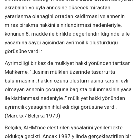
akrabalari yoluyla annesine düsecek mirastan
yararlanma olanagini ortadan kaldirmasi ve annenin
miras birakma hakkini sinirlandirmasi nedenleriyle,
konunun 8. madde ile birlikte degerlendirildiginde, aile
yasamina saygi açisindan ayrimcilik olusturdugu
görüsüne vardi :
Ayrimciligi bir kez de mülkiyet hakki yönünden tartisan
Mahkeme, “..kisinin mülkleri üzerinde tasarrufta
bulunmasinin, hakkin özünü olusturmasina karsin, evli
olmayan annenin çocuguna bagista bulunmasinin yasa
ile kisitlanmasi nedeniyle..” mülkiyet hakki yönünden
ayrimcilik yasaginin ihlal edildigi görüsüne vardi.
(Marckx / Belçika 1979)
Belçika, AIHM’nce elestirilen yasalarini yenilemekte
oldukça gecikti. Ancak 1987 yilinda gerçeklestirilen bir