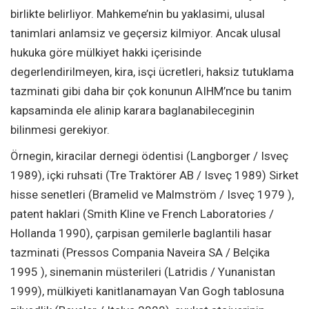
birlikte belirliyor. Mahkeme’nin bu yaklasimi, ulusal
tanimlari anlamsiz ve geçersiz kilmiyor. Ancak ulusal
hukuka göre mülkiyet hakki içerisinde
degerlendirilmeyen, kira, isçi ücretleri, haksiz tutuklama
tazminati gibi daha bir çok konunun AIHM’nce bu tanim
kapsaminda ele alinip karara baglanabileceginin
bilinmesi gerekiyor.
Örnegin, kiracilar dernegi ödentisi (Langborger / Isveç
1989), içki ruhsati (Tre Traktörer AB / Isveç 1989) Sirket
hisse senetleri (Bramelid ve Malmström / Isveç 1979 ),
patent haklari (Smith Kline ve French Laboratories /
Hollanda 1990), çarpisan gemilerle baglantili hasar
tazminati (Pressos Compania Naveira SA / Belçika
1995 ), sinemanin müsterileri (Latridis / Yunanistan
1999), mülkiyeti kanitlanamayan Van Gogh tablosuna