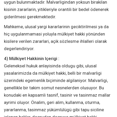
uygun bulunmaktadir. Malvarligindan yoksun birakilan
kisinin zararlarin, yitikleriyle orantili bir bedel ödenerek
giderilmesi gerekmektedir.
Mahkeme, ulusal yargi kararlarinin geciktirilmesi ya da
hiç uygulanmamasi yoluyla mülkiyet hakki yönünden
kisilere verilen zararlari, açik sözlesme ihlalleri olarak
degerlendiriyor.
4) Mülkiyet Hakkinin Içerigi :
Geleneksel hukuk anlayisinda oldugu gibi, ulusal
yasalarimizda da mülkiyet hakki, belli bir malvarligi
üzerindeki egemenlik biçiminde algilaniyor. Malvarligi,
genellikle bir takim somut nesnelerden olusuyor. Bu
konudaki en kapsamli tasnif, tasinir ve tasinmaz mallar
ayrimi oluyor. Önalim, geri alim, kullanma, oturma,
yararlanma, tasinmaz yükümlülügü gibi tapu siciline
islenen haklar, dogrudan dogruya mülkiyet hakki