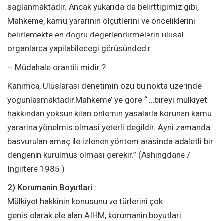
saglanmaktadir. Ancak yukarida da belirttigimiz gibi,
Mahkeme, kamu yararinin ölçütlerini ve önceliklerini
belirlemekte en dogru degerlendirmelerin ulusal
organlarca yapilabilecegi görüsündedir.
– Müdahale orantili midir ?
Kanimca, Uluslarasi denetimin özü bu nokta üzerinde
yogunlasmaktadir.Mahkeme’ ye göre “ …bireyi mülkiyet
hakkindan yoksun kilan önlemin yasalarla korunan kamu
yararina yönelmis olmasi yeterli degildir. Ayni zamanda
basvurulan amaç ile izlenen yöntem arasinda adaletli bir
dengenin kurulmus olmasi gerekir.” (Ashingdane /
Ingiltere 1985 )
2) Korumanin Boyutlari :
Mülkiyet hakkinin konusunu ve türlerini çok
genis olarak ele alan AIHM, korumanin boyutlari