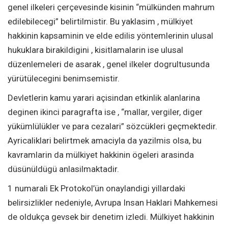
genel ilkeleri çerçevesinde kisinin “mülkünden mahrum
edilebilecegi” belirtilmistir. Bu yaklasim , mülkiyet
hakkinin kapsaminin ve elde edilis yöntemlerinin ulusal
hukuklara birakildigini , kisitlamalarin ise ulusal
düzenlemeleri de asarak , genel ilkeler dogrultusunda
yürütülecegini benimsemistir.
Devletlerin kamu yarari açisindan etkinlik alanlarina
deginen ikinci paragrafta ise , “mallar, vergiler, diger
yükümlülükler ve para cezalari” sözcükleri geçmektedir.
Ayricaliklari belirtmek amaciyla da yazilmis olsa, bu
kavramlarin da mülkiyet hakkinin ögeleri arasinda
düsünüldügü anlasilmaktadir.
1 numarali Ek Protokol’ün onaylandigi yillardaki
belirsizlikler nedeniyle, Avrupa Insan Haklari Mahkemesi
de oldukça gevsek bir denetim izledi. Mülkiyet hakkinin