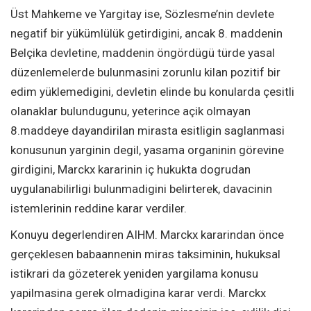
Üst Mahkeme ve Yargitay ise, Sözlesme’nin devlete
negatif bir yükümlülük getirdigini, ancak 8. maddenin
Belçika devletine, maddenin öngördügü türde yasal
düzenlemelerde bulunmasini zorunlu kilan pozitif bir
edim yüklemedigini, devletin elinde bu konularda çesitli
olanaklar bulundugunu, yeterince açik olmayan
8.maddeye dayandirilan mirasta esitligin saglanmasi
konusunun yarginin degil, yasama organinin görevine
girdigini, Marckx kararinin iç hukukta dogrudan
uygulanabilirligi bulunmadigini belirterek, davacinin
istemlerinin reddine karar verdiler.
Konuyu degerlendiren AIHM. Marckx kararindan önce
gerçeklesen babaannenin miras taksiminin, hukuksal
istikrari da gözeterek yeniden yargilama konusu
yapilmasina gerek olmadigina karar verdi. Marckx