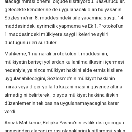
alacagi mirasi önemli ölçüde kisitliyordu. Basvurucular,
gelecekte kendilerine de uygulanacak olan bu yasanin
Sözlesme’nin 8. maddesindeki aile yasamina saygi, 14.
maddesindeki ayrimcilik yapmama ve Ek 1.Protokol’ün
1.maddesindeki mülkiyete saygi ilkelerine aykiri
düstügünü ileri sürdüler.
Mahkeme, 1 numarali protokolün l. maddesinin,
mülkiyetin barisçi yollardan kullanilma ilkesini içermesi
nedeniyle, yalnizca mülkiyet hakkini elde etmis kisilere
uygulanabilecegini, Sözlesme’nin mülkiyet hakkinin
miras veya diger yollarla kazanilmasini güvence altina
almadigini belirterek , olayda mülkiyet hakkina iliskin
düzenlemenin tek basina uygulanamayacagina karar
verdi.
Ancak Mahkeme, Belçika Yasasi’nin evlilik disi çocugun
annesinden alacagi miras olanaklarini kisitlamasi, yakin