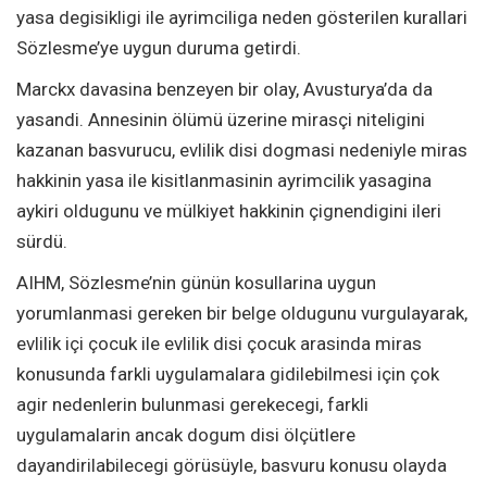
yasa degisikligi ile ayrimciliga neden gösterilen kurallari
Sözlesme’ye uygun duruma getirdi.
Marckx davasina benzeyen bir olay, Avusturya’da da
yasandi. Annesinin ölümü üzerine mirasçi niteligini
kazanan basvurucu, evlilik disi dogmasi nedeniyle miras
hakkinin yasa ile kisitlanmasinin ayrimcilik yasagina
aykiri oldugunu ve mülkiyet hakkinin çignendigini ileri
sürdü.
AIHM, Sözlesme’nin günün kosullarina uygun
yorumlanmasi gereken bir belge oldugunu vurgulayarak,
evlilik içi çocuk ile evlilik disi çocuk arasinda miras
konusunda farkli uygulamalara gidilebilmesi için çok
agir nedenlerin bulunmasi gerekecegi, farkli
uygulamalarin ancak dogum disi ölçütlere
dayandirilabilecegi görüsüyle, basvuru konusu olayda