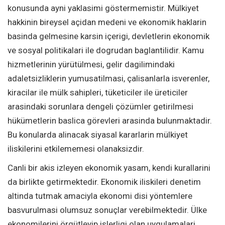
konusunda ayni yaklasimi göstermemistir. Mülkiyet
hakkinin bireysel açidan medeni ve ekonomik haklarin
basinda gelmesine karsin içerigi, devletlerin ekonomik
ve sosyal politikalari ile dogrudan baglantilidir. Kamu
hizmetlerinin yürütülmesi, gelir dagilimindaki
adaletsizliklerin yumusatilmasi, çalisanlarla isverenler,
kiracilar ile mülk sahipleri, tüketiciler ile üreticiler
arasindaki sorunlara dengeli çözümler getirilmesi
hükümetlerin baslica görevleri arasinda bulunmaktadir.
Bu konularda alinacak siyasal kararlarin mülkiyet
iliskilerini etkilememesi olanaksizdir.
Canli bir akis izleyen ekonomik yasam, kendi kurallarini
da birlikte getirmektedir. Ekonomik iliskileri denetim
altinda tutmak amaciyla ekonomi disi yöntemlere
basvurulmasi olumsuz sonuçlar verebilmektedir. Ülke
ekonomilerini örgütleyip islerligi olan uygulamalari