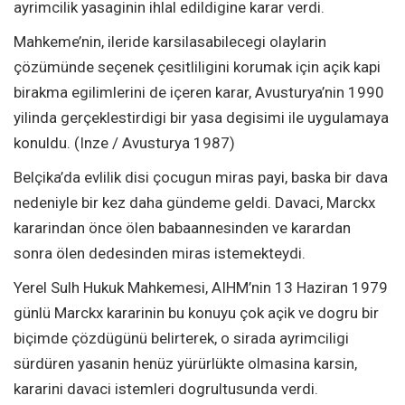
ayrimcilik yasaginin ihlal edildigine karar verdi.
Mahkeme’nin, ileride karsilasabilecegi olaylarin
çözümünde seçenek çesitliligini korumak için açik kapi
birakma egilimlerini de içeren karar, Avusturya’nin 1990
yilinda gerçeklestirdigi bir yasa degisimi ile uygulamaya
konuldu. (Inze / Avusturya 1987)
Belçika’da evlilik disi çocugun miras payi, baska bir dava
nedeniyle bir kez daha gündeme geldi. Davaci, Marckx
kararindan önce ölen babaannesinden ve karardan
sonra ölen dedesinden miras istemekteydi.
Yerel Sulh Hukuk Mahkemesi, AIHM’nin 13 Haziran 1979
günlü Marckx kararinin bu konuyu çok açik ve dogru bir
biçimde çözdügünü belirterek, o sirada ayrimciligi
sürdüren yasanin henüz yürürlükte olmasina karsin,
kararini davaci istemleri dogrultusunda verdi.