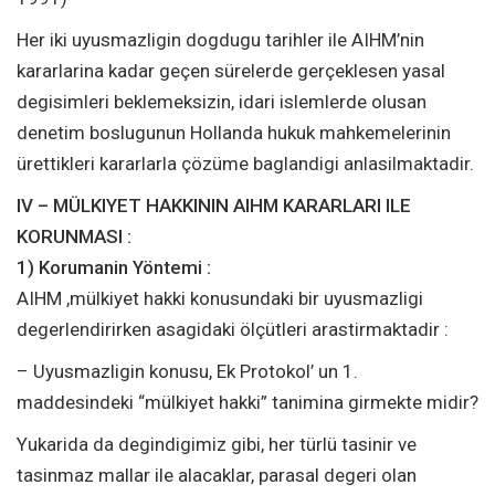
Her iki uyusmazligin dogdugu tarihler ile AIHM’nin
kararlarina kadar geçen sürelerde gerçeklesen yasal
degisimleri beklemeksizin, idari islemlerde olusan
denetim boslugunun Hollanda hukuk mahkemelerinin
ürettikleri kararlarla çözüme baglandigi anlasilmaktadir.
IV – MÜLKIYET HAKKININ AIHM KARARLARI ILE
KORUNMASI :
1) Korumanin Yöntemi :
AIHM ,mülkiyet hakki konusundaki bir uyusmazligi
degerlendirirken asagidaki ölçütleri arastirmaktadir :
– Uyusmazligin konusu, Ek Protokol’ un 1.
maddesindeki “mülkiyet hakki” tanimina girmekte midir?
Yukarida da degindigimiz gibi, her türlü tasinir ve
tasinmaz mallar ile alacaklar, parasal degeri olan