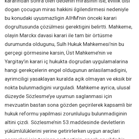
kararindan sonra ölen dedenin mirasinin ise, evlilik disi
dogan çocugun miras hakkini ilgilendirmesi nedeniyle
bu konudaki uyusmazligin AIHM’nin önceki karari
dogrultusunda çözülmesi gerektigini belirtti. Mahkeme,
olayin Marckx davasi karari ile tam bir örtüsme
durumunda oldugunu, Sulh Hukuk Mahkemesi’nin bu
gerçegi görmesine karsin, Üst Mahkeme’nin ve
Yargitay’in karari iç hukukta dogrudan uygulamalarina
hangi gerekçelerin engel oldugunun anlasilamadigini,
ayrimciligi yasaklayan kuralda açik olmayan ve eksik bir
nokta bulunmadigini vurguladi. Mahkeme ayrica, ulusal
düzeyde Sözlesme’ye uyumun saglanmasi için
mevzuatin bastan sona gözden geçirilerek kapsamli bir
hukuk reformu yapilmasi zorunlulugu bulunmadiginin
altini çizdi. Sözlesme’nin 53.maddesinde devletlerin
yükümlülüklerini yerine getirirlerken uygun araçlari