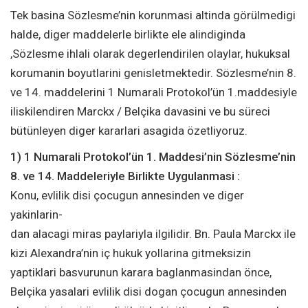
Tek basina Sözlesme’nin korunmasi altinda görülmedigi
halde, diger maddelerle birlikte ele alindiginda
,Sözlesme ihlali olarak degerlendirilen olaylar, hukuksal
korumanin boyutlarini genisletmektedir. Sözlesme’nin 8.
ve 14. maddelerini 1 Numarali Protokol’ün 1.maddesiyle
iliskilendiren Marckx / Belçika davasini ve bu süreci
bütünleyen diger kararlari asagida özetliyoruz.
1) 1 Numarali Protokol’ün 1. Maddesi’nin Sözlesme’nin
8. ve 14. Maddeleriyle Birlikte Uygulanmasi :
Konu, evlilik disi çocugun annesinden ve diger
yakinlarin-
dan alacagi miras paylariyla ilgilidir. Bn. Paula Marckx ile
kizi Alexandra’nin iç hukuk yollarina gitmeksizin
yaptiklari basvurunun karara baglanmasindan önce,
Belçika yasalari evlilik disi dogan çocugun annesinden