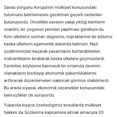
Savas yorgunu Avrupa’nin mülkiyet konusundaki
tutumunu belirlemesini geciktiren geçerli nedenleri
bulunuyordu. Öncelikle savasin yakip yiktigi kentlerin
onarimi, bir çogunun yeniden yapilmasi gerekiyordu.
Kimi ülkelerin sinirlari degismis, topraklarinin bir bölümü
baska ülkelerin egemenlik alaninda kalmisti. Nazi
soykirimindan kaçarak yasamlarini kurtarabilenler,
malvarliklarini birakarak baska ülkelere göçmüslerdi.
Devletler, böylesine karmasik bir ortamda devinim
olanaklarini kisitlayip ekonomik yükümlülüklerini
arttiracak düzenlemeleri sakincali görmüs olabilirlerdi.
Bu arada siyasal, ekonomik seçenekler konusundaki
belirsizlikler de sürüyordu.
Yukarida kisaca özetledigimiz kosullarda mülkiyet
hakkini da Sözlesme kapsamina almak amaciyla 20