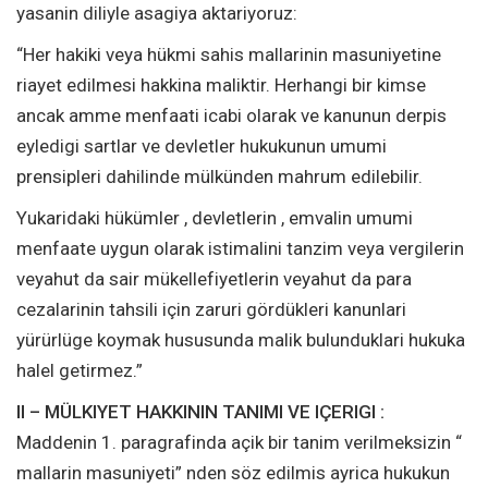
yasanin diliyle asagiya aktariyoruz:
“Her hakiki veya hükmi sahis mallarinin masuniyetine
riayet edilmesi hakkina maliktir. Herhangi bir kimse
ancak amme menfaati icabi olarak ve kanunun derpis
eyledigi sartlar ve devletler hukukunun umumi
prensipleri dahilinde mülkünden mahrum edilebilir.
Yukaridaki hükümler , devletlerin , emvalin umumi
menfaate uygun olarak istimalini tanzim veya vergilerin
veyahut da sair mükellefiyetlerin veyahut da para
cezalarinin tahsili için zaruri gördükleri kanunlari
yürürlüge koymak hususunda malik bulunduklari hukuka
halel getirmez.”
II – MÜLKIYET HAKKININ TANIMI VE IÇERIGI :
Maddenin 1. paragrafinda açik bir tanim verilmeksizin “
mallarin masuniyeti” nden söz edilmis ayrica hukukun