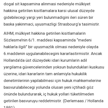
dogal sit kapsamina alinmasi nedeniyle mülkiyet
hakkina getirilen kisitlamalara karsi ulusal düzeyde
gidebilecegi yargi yeri bulunmadigini ileri süren bir
baska yakinmaci, uyusmazligi Strasbourg’a tasimistir.
AIHM, mülkiyet hakkina getirilen kisitlamalarin
Sözlesme’nin 6/1. maddesi kapsaminda “medeni
haklarla ilgili” bir uyusmazlik olmasi nedeniyle olayda
6.maddenin uygulanabilecegini kararlastirmistir. Ancak
Hollanda’da üst düzeydeki idari kurumlarin adil
yargilama güvencelerinden yoksun bulunduklari kuskusu
üzerine, idari kararlarin tam anlamiyla hukukilik
denetimlerinin yapilabilmesi için hukuk mahkemelerine
basvurulabilecegi yolunda olusan yeni içtihadi göz
önünde bulundurarak, iç hukuk yollari tüketilmeden
getirilen basvuruyu reddetmistir. (Derlemaas / Hollanda
1991)