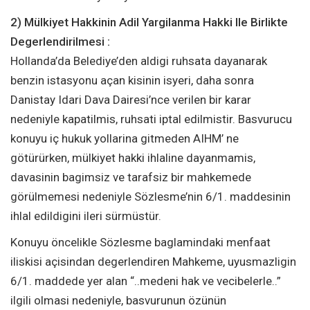
2) Mülkiyet Hakkinin Adil Yargilanma Hakki Ile Birlikte
Degerlendirilmesi :
Hollanda’da Belediye’den aldigi ruhsata dayanarak
benzin istasyonu açan kisinin isyeri, daha sonra
Danistay Idari Dava Dairesi’nce verilen bir karar
nedeniyle kapatilmis, ruhsati iptal edilmistir. Basvurucu
konuyu iç hukuk yollarina gitmeden AIHM’ ne
götürürken, mülkiyet hakki ihlaline dayanmamis,
davasinin bagimsiz ve tarafsiz bir mahkemede
görülmemesi nedeniyle Sözlesme’nin 6/1. maddesinin
ihlal edildigini ileri sürmüstür.
Konuyu öncelikle Sözlesme baglamindaki menfaat
iliskisi açisindan degerlendiren Mahkeme, uyusmazligin
6/1. maddede yer alan “..medeni hak ve vecibelerle..”
ilgili olmasi nedeniyle, basvurunun özünün