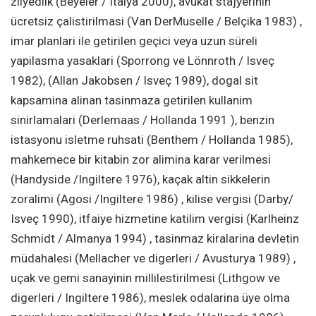
zilyedlik (Beyeler / Italya 2000), avukat stajyerinin
ücretsiz çalistirilmasi (Van DerMuselle / Belçika 1983) ,
imar planlari ile getirilen geçici veya uzun süreli
yapilasma yasaklari (Sporrong ve Lönnroth / Isveç
1982), (Allan Jakobsen / Isveç 1989), dogal sit
kapsamina alinan tasinmaza getirilen kullanim
sinirlamalari (Derlemaas / Hollanda 1991 ), benzin
istasyonu isletme ruhsati (Benthem / Hollanda 1985),
mahkemece bir kitabin zor alimina karar verilmesi
(Handyside /Ingiltere 1976), kaçak altin sikkelerin
zoralimi (Agosi /Ingiltere 1986) , kilise vergisi (Darby/
Isveç 1990), itfaiye hizmetine katilim vergisi (Karlheinz
Schmidt / Almanya 1994) , tasinmaz kiralarina devletin
müdahalesi (Mellacher ve digerleri / Avusturya 1989) ,
uçak ve gemi sanayinin millilestirilmesi (Lithgow ve
digerleri / Ingiltere 1986), meslek odalarina üye olma