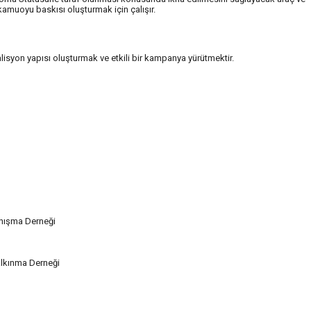
 kamuoyu baskısı oluşturmak için çalışır.
alisyon yapısı oluşturmak ve etkili bir kampanya yürütmektir.
anışma Derneği
alkınma Derneği