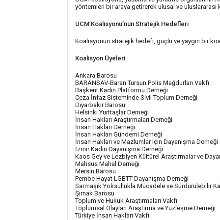
yöntemleri bir araya getirerek ulusal ve uluslararası
UCM Koalisyonu’nun Stratejik Hedefleri
Koalisyonun stratejik hedefi, güçlü ve yaygın bir ko
Koalisyon Üyeleri
Ankara Barosu
BARANSAV-Baran Tursun Polis Mağdurları Vakfı
Başkent Kadın Platformu Derneği
Ceza İnfaz Sisteminde Sivil Toplum Derneği
Diyarbakır Barosu
Helsinki Yurttaşlar Derneği
İnsan Hakları Araştırmaları Derneği
İnsan Hakları Derneği
İnsan Hakları Gündemi Derneği
İnsan Hakları ve Mazlumlar için Dayanışma Derneği
İzmir Kadın Dayanışma Derneği
Kaos Gey ve Lezbiyen Kültürel Araştırmalar ve Day
Mahsus Mahal Derneği
Mersin Barosu
Pembe Hayat LGBTT Dayanışma Derneği
Sarmaşık Yoksullukla Mücadele ve Sürdürülebilir K
Şırnak Barosu
Toplum ve Hukuk Araştırmaları Vakfı
Toplumsal Olayları Araştırma ve Yüzleşme Derneği
Türkiye İnsan Hakları Vakfı