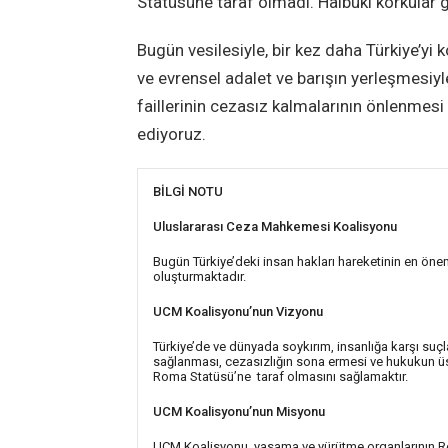
Statüsüne taraf olmadı. Hâlbuki korkular 
Bugün vesilesiyle, bir kez daha Türkiye’y
ve evrensel adalet ve barışın yerleşmesiyle
faillerinin cezasız kalmalarının önlenmes
ediyoruz.
BİLGİ NOTU
Uluslararası Ceza Mahkemesi Koalisyonu
Bugün Türkiye’deki insan hakları hareketinin en öne
oluşturmaktadır.
UCM Koalisyonu’nun Vizyonu
Türkiye’de ve dünyada soykırım, insanlığa karşı suç
sağlanması, cezasızlığın sona ermesi ve hukukun üst
Roma Statüsü’ne taraf olmasını sağlamaktır.
UCM Koalisyonu’nun Misyonu
UCM Koalisyonu, yasama ve yürütme organlarının R