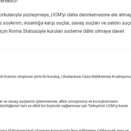
gereksiz!
i korkularıyla yüzleşmeye, UCM’yi daha derinlemesine ele alma
 soykırım, insanlığa karşı suçlar, savaş suçları ve saldırı suç
i için Roma Statüsüyle kurulan sisteme dâhil olmaya davet
mli kısmını oluşturan yirmi iki kuruluş, Uluslararası Ceza Mahkemesi Koalisyon
lar ve savaş suçlarının işlenmemesi, etkin soruşturma ve kovuşturmanın
ünlüğünün tam ve etkili bir biçimde sağlanması için Türkiye’nin UCM’yi kuran
oma Statüsüne taraf olunması konusunda ikna edilmesini sağlayacak araç ve