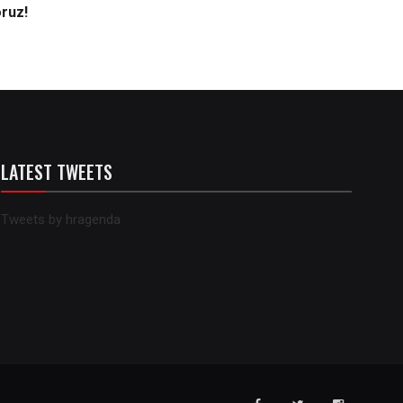
oruz!
LATEST TWEETS
Tweets by hragenda