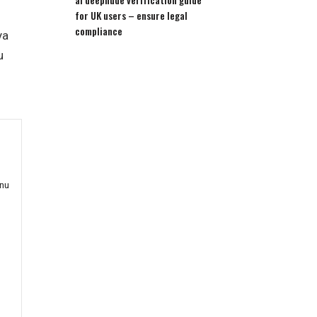
for UK users – ensure legal
compliance
ya
u
unu