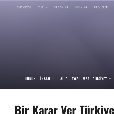
HAKKIMIZDA
TÜZÜK
ORGANLAR
YAYINLAR
PROJELER
HUKUK – İNSAN
AILE – TOPLUMSAL CINSIYET
Bir Karar Ver Türkiye