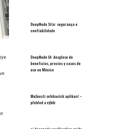
DeepNude Site: segurança e
confiabilidade
DeepNude IA: desglose de
iye
beneficios, precios y casos de
uso en México
 ve
Možnosti svlékacích aplikací –
přehled a výběr
et
ai deepnude verification guide