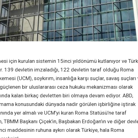
esi için kurulan sistemin 15inci yıldönümü kutlanıyor ve Türk
. 139 devletin imzaladığı, 122 devletin taraf olduğu Roma
emesi (UCM), soykırım, insanlığa karşı suçlar, savaş suçları
 güçlenen bir uluslararası ceza hukuku mekanizması olarak
ışında kalan birkaç devletten biri olmaya devam ediyor. ABD,
 olmama konusundaki dünyada nadir görülen işbirliğine iştirak
anında yer almalı ve UCM’yi kuran Roma Statüsü’ne taraf
, TBMM Başkanı Çiçek’in, Başbakan Erdoğan’ın ve diğer devl
38nci maddesinin ruhuna aykırı olarak Türkiye, hala Roma