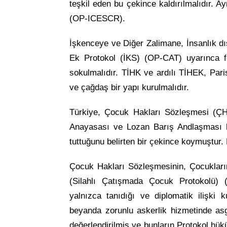
teşkil eden bu çekince kaldırılmalıdır. Ay
(OP-ICESCR).
İşkenceye ve Diğer Zalimane, İnsanlık 
Ek Protokol (İKS) (OP-CAT) uyarınca f
sokulmalıdır. TİHK ve ardılı TİHEK, Paris
ve çağdaş bir yapı kurulmalıdır.
Türkiye, Çocuk Hakları Sözleşmesi (ÇH
Anayasası ve Lozan Barış Andlaşması h
tuttuğunu belirten bir çekince koymuştur. 
Çocuk Hakları Sözleşmesinin, Çocukları
(Silahlı Çatışmada Çocuk Protokolü) (
yalnızca tanıdığı ve diplomatik ilişki 
beyanda zorunlu askerlik hizmetinde asga
değerlendirilmiş ve bunların Protokol hü