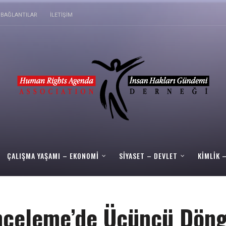
BAĞLANTILAR
İLETIŞIM
ÇALIŞMA YAŞAMI – EKONOMI
SIYASET – DEVLET
KIMLIK 
İnceleme’de Üçüncü Döng