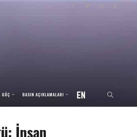
– GÖÇ
BASIN AÇIKLAMALARI
ü: İnsan