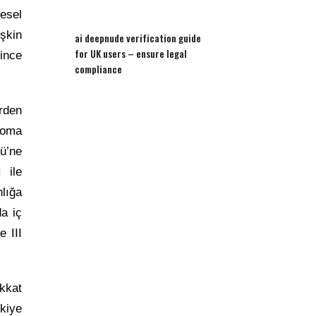
esel
işkin
ai deepnude verification guide
for UK users – ensure legal
ince
compliance
rden
Roma
ü’ne
 ile
lığa
a iç
 III
kkat
kiye