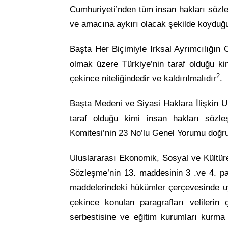
Cumhuriyeti’nden tüm insan hakları sözl
ve amacına aykırı olacak şekilde koyduğu
Başta Her Biçimiyle Irksal Ayrımcılığın
olmak üzere Türkiye’nin taraf olduğu ki
2
çekince niteliğindedir ve kaldırılmalıdır
.
Başta Medeni ve Siyasi Haklara İlişkin
taraf olduğu kimi insan hakları sözle
Komitesi’nin 23 No’lu Genel Yorumu doğrul
Uluslararası Ekonomik, Sosyal ve Kültü
Sözleşme’nin 13. maddesinin 3 .ve 4. par
maddelerindeki hükümler çerçevesinde uy
çekince konulan paragrafları velilerin
serbestisine ve eğitim kurumları kurma ö