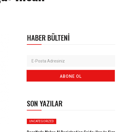
HABER BÜLTENI
SON YAZILAR
UNCATEGORIZED
DeepNude Maker AI Registration Guide: How to Sign