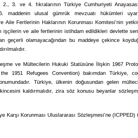
in 2., 3. ve 4. fıkralarının Türkiye Cumhuriyeti Anayasas
46. maddenin ulusal gümrük mevzuatı hükümleri uyar
 Aile Fertlerinin Haklarının Korunması Komitesi’nin yetkis
şçilerin ve aile fertlerinin istihdam edildikleri devlette se
ndan geçerli olamayacağından bu maddeye çekince koydu
ırılmalıdır.
eşme ve Mültecilerin Hukuki Statüsüne İlişkin 1967 Proto
o the 1951 Refugees Convention) bakımdan Türkiye, coğ
onumundadır. Türkiye, ülkenin doğusundan gelen mültec
incesini kaldırmalıdır, zira söz konusu beyanlar sözleşm
eye Karşı Korunması Uluslararası Sözleşmesi’ne
(ICPPED) t