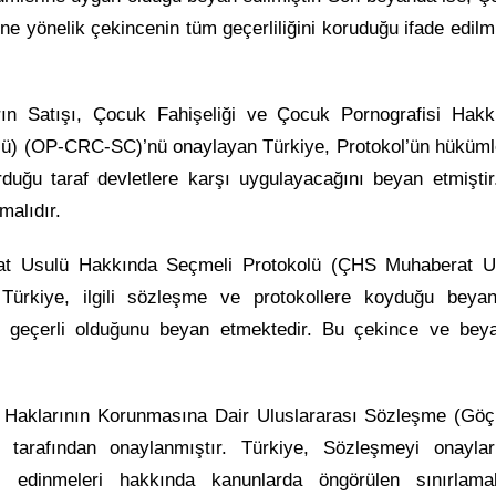
 yönelik çekincenin tüm geçerliliğini koruduğu ifade edilmi
ın Satışı, Çocuk Fahişeliği ve Çocuk Pornografisi Hakk
lü) (OP-CRC-SC)’nü onaylayan Türkiye, Protokol’ün hükümle
urduğu taraf devletlere karşı uygulayacağını beyan etmişti
malıdır.
at Usulü Hakkında Seçmeli Protokolü (ÇHS Muhaberat U
Türkiye, ilgili sözleşme ve protokollere koyduğu beya
a geçerli olduğunu beyan etmektedir. Bu çekince ve beya
in Haklarının Korunmasına Dair Uluslararası Sözleşme (Gö
tarafından onaylanmıştır. Türkiye, Sözleşmeyi onaylar
 edinmeleri hakkında kanunlarda öngörülen sınırlamal