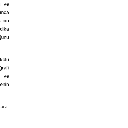
ı ve
ınca
inin
ndika
ğunu
kolü
rafi
i ve
enin
araf