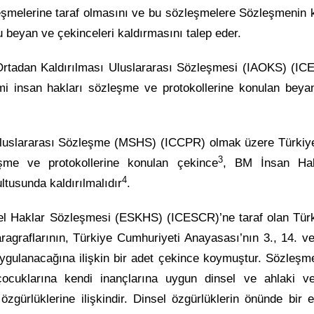
eşmelerine taraf olmasını ve bu sözleşmelere Sözleşmenin 
 beyan ve çekinceleri kaldırmasını talep eder.
 Ortadan Kaldırılması Uluslararası Sözleşmesi (IAOKS) (IC
mi insan hakları sözleşme ve protokollerine konulan beyan
 Uluslararası Sözleşme (MSHS) (ICCPR) olmak üzere Türkiye
3
şme ve protokollerine konulan çekince
, BM İnsan Hak
4
tusunda kaldırılmalıdır
.
rel Haklar Sözleşmesi (ESKHS) (ICESCR)’ne taraf olan Türk
agraflarının, Türkiye Cumhuriyeti Anayasası’nın 3., 14. v
gulanacağına ilişkin bir adet çekince koymuştur. Sözleşme
 çocuklarına kendi inançlarına uygun dinsel ve ahlaki v
zgürlüklerine ilişkindir. Dinsel özgürlüklerin önünde bir 