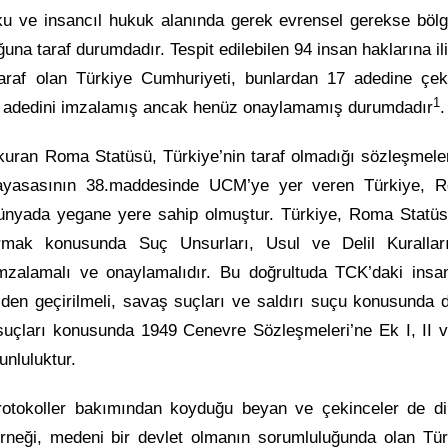
ku ve insancıl hukuk alanında gerek evrensel gerekse bölg
na taraf durumdadır. Tespit edilebilen 94 insan haklarına il
araf olan Türkiye Cumhuriyeti, bunlardan 17 adedine çek
1
9 adedini imzalamış ancak henüz onaylamamış durumdadır
.
uran Roma Statüsü, Türkiye’nin taraf olmadığı sözleşmele
 Anayasasının 38.maddesinde UCM’ye yer veren Türkiye, 
ünyada yegane yere sahip olmuştur. Türkiye, Roma Statüs
rmak konusunda Suç Unsurları, Usul ve Delil Kuralları
 imzalamalı ve onaylamalıdır. Bu doğrultuda TCK’daki insan
den geçirilmeli, savaş suçları ve saldırı suçu konusunda d
uçları konusunda 1949 Cenevre Sözleşmeleri’ne Ek I, II ve
unluluktur.
rotokoller bakımından koyduğu beyan ve çekinceler de di
neği, medeni bir devlet olmanın sorumluluğunda olan Tür