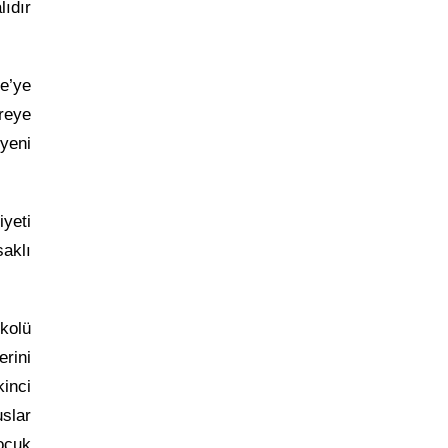
lıdır
e’ye
reye
 yeni
yeti
aklı
kolü
rini
inci
uslar
Çocuk