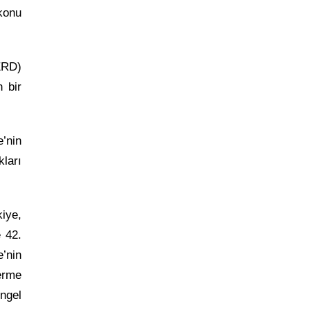
konu
ERD)
 bir
’nin
ları
iye,
e 42.
’nin
erme
engel