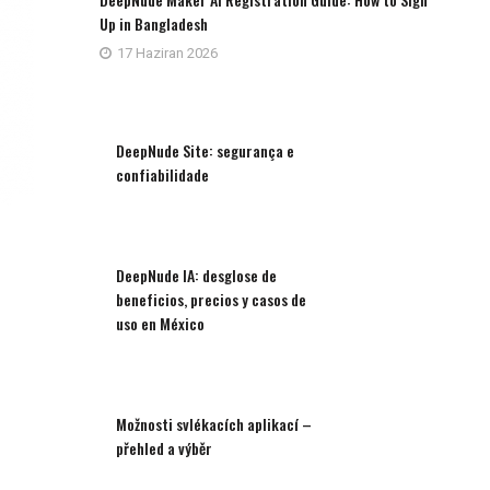
Up in Bangladesh
17 Haziran 2026
DeepNude Site: segurança e
confiabilidade
DeepNude IA: desglose de
beneficios, precios y casos de
uso en México
Možnosti svlékacích aplikací –
přehled a výběr