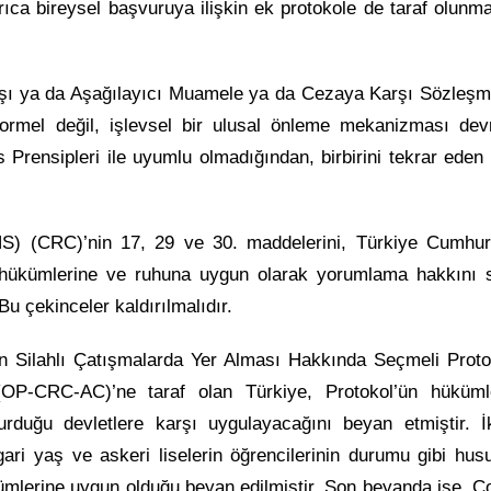
rıca bireysel başvuruya ilişkin ek protokole de taraf olunma
dışı ya da Aşağılayıcı Muamele ya da Cezaya Karşı Sözleşm
ormel değil, işlevsel bir ulusal önleme mekanizması dev
 Prensipleri ile uyumlu olmadığından, birbirini tekrar eden
S) (CRC)’nin 17, 29 ve 30. maddelerini, Türkiye Cumhuri
ükümlerine ve ruhuna uygun olarak yorumlama hakkını s
Bu çekinceler kaldırılmalıdır.
n Silahlı Çatışmalarda Yer Alması Hakkında Seçmeli Proto
OP-CRC-AC)’ne taraf olan Türkiye, Protokol’ün hükümle
kurduğu devletlere karşı uygulayacağını beyan etmiştir. İk
ri yaş ve askeri liselerin öğrencilerinin durumu gibi hus
kümlerine uygun olduğu beyan edilmiştir. Son beyanda ise, 