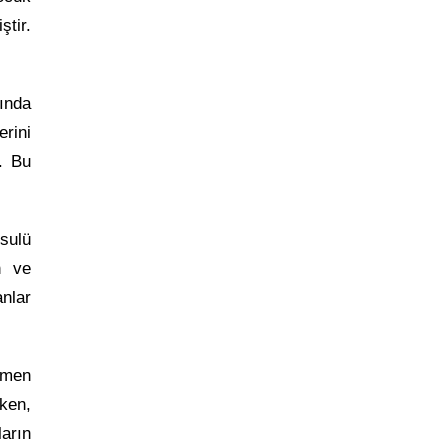
ştir.
ında
rini
r. Bu
sulü
n ve
nlar
çmen
ken,
arın