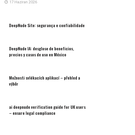
17 Haziran 2026
DeepNude Site: segurança e confiabilidade
DeepNude IA: desglose de beneficios,
precios y casos de uso en México
Možnosti svlékacích aplikací – přehled a
výběr
ai deepnude verification guide for UK users
– ensure legal compliance