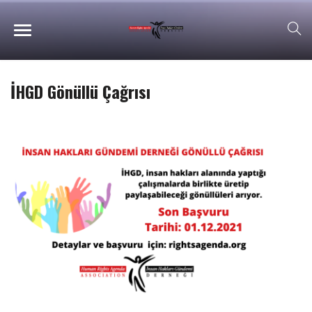
İHGD Gönüllü Çağrısı