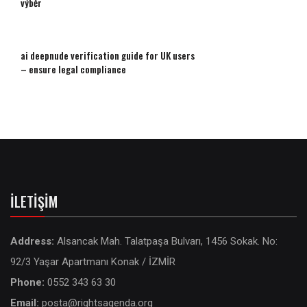
výběr
ai deepnude verification guide for UK users
– ensure legal compliance
İLETIŞIM
Address:
Alsancak Mah. Talatpaşa Bulvarı, 1456 Sokak. No:
92/3 Yaşar Apartmanı Konak / İZMİR
Phone:
0552 343 63 30
Email:
posta@rightsagenda.org