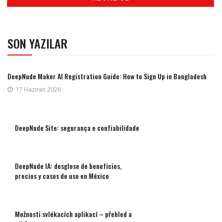
SON YAZILAR
DeepNude Maker AI Registration Guide: How to Sign Up in Bangladesh
17 Haziran 2026
DeepNude Site: segurança e confiabilidade
DeepNude IA: desglose de beneficios,
precios y casos de uso en México
Možnosti svlékacích aplikací – přehled a