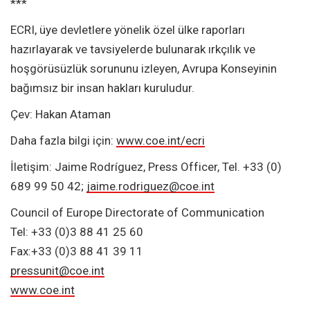
***
ECRI, üye devletlere yönelik özel ülke raporları
hazırlayarak ve tavsiyelerde bulunarak ırkçılık ve
hoşgörüsüzlük sorununu izleyen, Avrupa Konseyinin
bağımsız bir insan hakları kuruludur.
Çev: Hakan Ataman
Daha fazla bilgi için:
www.coe.int/ecri
İletişim: Jaime Rodríguez, Press Officer, Tel. +33 (0)
689 99 50 42;
jaime.rodriguez@coe.int
Council of Europe Directorate of Communication
Tel: +33 (0)3 88 41 25 60
Fax:+33 (0)3 88 41 39 11
pressunit@coe.int
www.coe.int