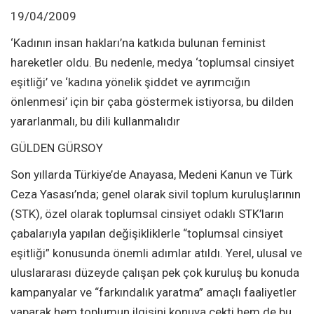
19/04/2009
‘Kadının insan hakları’na katkıda bulunan feminist
hareketler oldu. Bu nedenle, medya ‘toplumsal cinsiyet
eşitliği’ ve ‘kadına yönelik şiddet ve ayrımcığın
önlenmesi’ için bir çaba göstermek istiyorsa, bu dilden
yararlanmalı, bu dili kullanmalıdır
GÜLDEN GÜRSOY
Son yıllarda Türkiye’de Anayasa, Medeni Kanun ve Türk
Ceza Yasası’nda; genel olarak sivil toplum kuruluşlarının
(STK), özel olarak toplumsal cinsiyet odaklı STK’ların
çabalarıyla yapılan değişikliklerle “toplumsal cinsiyet
eşitliği” konusunda önemli adımlar atıldı. Yerel, ulusal ve
uluslararası düzeyde çalışan pek çok kuruluş bu konuda
kampanyalar ve “farkındalık yaratma” amaçlı faaliyetler
yaparak hem toplumun ilgisini konuya çekti hem de bu