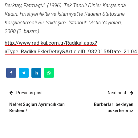
Berktay, Fatmagül. (1996). Tek Tanrılı Dinler Karşısında
Kadın: Hristiyanlık’ta ve İslamiyet’te Kadının Statüsüne
Karşılaştırmalı Bir Yaklaşım. İstanbul: Metis Yayınları,
2000 (2. basım)
http://www.radikal.com.tr/Radikal.aspx?
aType=RadikalEklerDetay&ArticleID=932015&Date=21.0
Previous post
Next post
Nefret Suçları Ayrımcılıktan
Barbarları bekleyen
Beslenir!
askerlerimiz