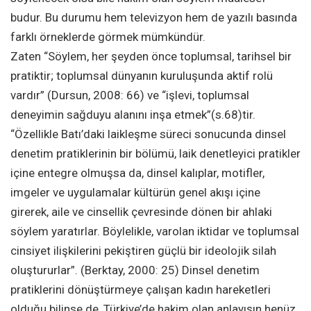
budur. Bu durumu hem televizyon hem de yazılı basında
farklı örneklerde görmek mümkündür.
Zaten “Söylem, her şeyden önce toplumsal, tarihsel bir
pratiktir; toplumsal dünyanın kuruluşunda aktif rolü
vardır” (Dursun, 2008: 66) ve “işlevi, toplumsal
deneyimin sağduyu alanını inşa etmek”(s.68)tir.
“Özellikle Batı’daki laikleşme süreci sonucunda dinsel
denetim pratiklerinin bir bölümü, laik denetleyici pratikler
içine entegre olmuşsa da, dinsel kalıplar, motifler,
imgeler ve uygulamalar kültürün genel akışı içine
girerek, aile ve cinsellik çevresinde dönen bir ahlaki
söylem yaratırlar. Böylelikle, varolan iktidar ve toplumsal
cinsiyet ilişkilerini pekiştiren güçlü bir ideolojik silah
oluştururlar”. (Berktay, 2000: 25) Dinsel denetim
pratiklerini dönüştürmeye çalışan kadın hareketleri
olduğu bilinse de, Türkiye’de hakim olan anlayışın henüz