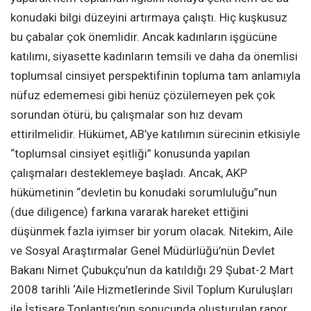
konudaki bilgi düzeyini artırmaya çalıştı. Hiç kuşkusuz
bu çabalar çok önemlidir. Ancak kadınların işgücüne
katılımı, siyasette kadınların temsili ve daha da önemlisi
toplumsal cinsiyet perspektifinin topluma tam anlamıyla
nüfuz edememesi gibi henüz çözülemeyen pek çok
sorundan ötürü, bu çalışmalar son hız devam
ettirilmelidir. Hükümet, AB’ye katılımın sürecinin etkisiyle
“toplumsal cinsiyet eşitliği” konusunda yapılan
çalışmaları desteklemeye başladı. Ancak, AKP
hükümetinin “devletin bu konudaki sorumluluğu”nun
(due diligence) farkına vararak hareket ettiğini
düşünmek fazla iyimser bir yorum olacak. Nitekim, Aile
ve Sosyal Araştırmalar Genel Müdürlüğü’nün Devlet
Bakanı Nimet Çubukçu’nun da katıldığı 29 Şubat-2 Mart
2008 tarihli ‘Aile Hizmetlerinde Sivil Toplum Kuruluşları
ile İstişare Toplantısı’nın sonucunda oluşturulan rapor,