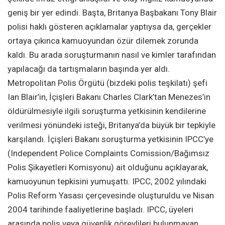
geniş bir yer edindi. Başta, Britanya Başbakanı Tony Blair
polisi haklı gösteren açıklamalar yaptıysa da, gerçekler
ortaya çıkınca kamuoyundan özür dilemek zorunda
kaldı. Bu arada soruşturmanın nasıl ve kimler tarafından
yapılacağı da tartışmaların başında yer aldı.
Metropolitan Polis Örgütü (bizdeki polis teşkilatı) şefi
Ian Blair’in, İçişleri Bakanı Charles Clark’tan Menezes’in
öldürülmesiyle ilgili soruşturma yetkisinin kendilerine
verilmesi yönündeki isteği, Britanya’da büyük bir tepkiyle
karşılandı. İçişleri Bakanı soruşturma yetkisinin IPCC’ye
(Independent Police Complaints Comission/Bağımsız
Polis Şikayetleri Komisyonu) ait olduğunu açıklayarak,
kamuoyunun tepkisini yumuşattı. IPCC, 2002 yılındaki
Polis Reform Yasası çerçevesinde oluşturuldu ve Nisan
2004 tarihinde faaliyetlerine başladı. IPCC, üyeleri
arasında polis veya güvenlik görevlileri bulunmayan,