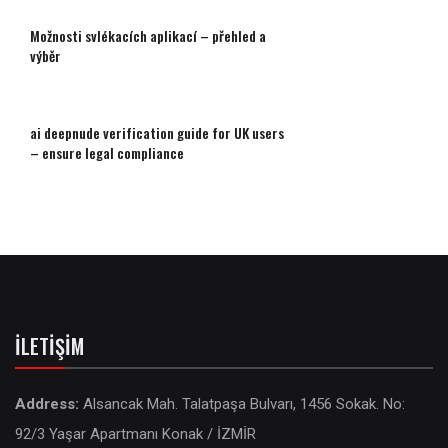
Možnosti svlékacích aplikací – přehled a
výběr
ai deepnude verification guide for UK users
– ensure legal compliance
İLETIŞIM
Address:
Alsancak Mah. Talatpaşa Bulvarı, 1456 Sokak. No:
92/3 Yaşar Apartmanı Konak / İZMİR