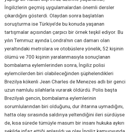
İngilizlerin geçmiş uygulamalardan önemli dersler
çıkardığını gösterdi. Olaydan sonra başlatılan
soruşturma ise Türkiye’de bu konuda yaşanan
tartışmalar açısından çarpıcı bir örnek teşkil ediyor. Bu
yılın Temmuz ayında Londra’nın can damarı olan
yeraltındaki metrolara ve otobüslere yönelik, 52 kişinin
ölümü ve 700 kişinin yaralanmasıyla sonuçlanan
bombalama eylemlerinden sonra, İngiliz polisi
eylemcilerden biri olabileceğinden şüphelendikleri
Brezilya kökenli Jean Charles de Menezes adlı bir genci
uzun namlulu silahlarla vurarak öldürdü. Polis başta
Brezilyalı gencin, bombalama eylemlerinin
sorumlularından biri olduğunu, dur ihtarına uymadığını,
hatta olay sırasında saldırıya yeltendiğini ileri sürdüyse
de, kısa sürede tümüyle masum bir insanı hukuka aykırı
şekilde infaz ettiği anlaşıldı ve olay İngiliz kamuoyunda